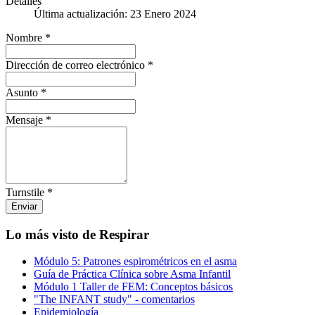
Detalles
Última actualización: 23 Enero 2024
Nombre
*
Dirección de correo electrónico
*
Asunto
*
Mensaje
*
Turnstile
*
Enviar
Lo más visto de Respirar
Módulo 5: Patrones espirométricos en el asma
Guía de Práctica Clínica sobre Asma Infantil
Módulo 1 Taller de FEM: Conceptos básicos
"The INFANT study" - comentarios
Epidemiología