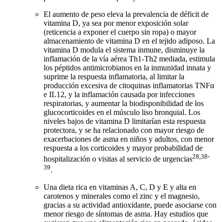
El aumento de peso eleva la prevalencia de déficit de
vitamina D, ya sea por menor exposición solar
(reticencia a exponer el cuerpo sin ropa) o mayor
almacenamiento de vitamina D en el tejido adiposo. La
vitamina D modula el sistema inmune, disminuye la
inflamación de la vía aérea Th1-Th2 mediada, estimula
los péptidos antimicrobianos en la inmunidad innata y
suprime la respuesta inflamatoria, al limitar la
producción excesiva de citoquinas inflamatorias TNFα
e IL12, y la inflamación causada por infecciones
respiratorias, y aumentar la biodisponibilidad de los
glucocorticoides en el músculo liso bronquial. Los
niveles bajos de vitamina D limitarían esta respuesta
protectora, y se ha relacionado con mayor riesgo de
exacerbaciones de asma en niños y adultos, con menor
respuesta a los corticoides y mayor probabilidad de
28,38-
hospitalización o visitas al servicio de urgencias
39
.
Una dieta rica en vitaminas A, C, D y E y alta en
carotenos y minerales como el zinc y el magnesio,
gracias a su actividad antioxidante, puede asociarse con
menor riesgo de síntomas de asma. Hay estudios que