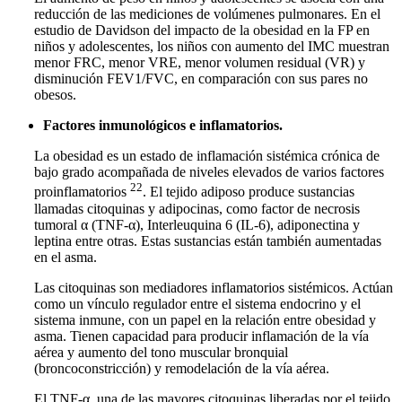
reducción de las mediciones de volúmenes pulmonares. En el
estudio de Davidson del impacto de la obesidad en la FP en
niños y adolescentes, los niños con aumento del IMC muestran
menor FRC, menor VRE, menor volumen residual (VR) y
disminución FEV1/FVC, en comparación con sus pares no
obesos.
Factores inmunológicos e inflamatorios.
La obesidad es un estado de inflamación sistémica crónica de
bajo grado acompañada de niveles elevados de varios factores
22
proinflamatorios
. El tejido adiposo produce sustancias
llamadas citoquinas y adipocinas, como factor de necrosis
tumoral α (TNF-α), Interleuquina 6 (IL-6), adiponectina y
leptina entre otras. Estas sustancias están también aumentadas
en el asma.
Las citoquinas son mediadores inflamatorios sistémicos. Actúan
como un vínculo regulador entre el sistema endocrino y el
sistema inmune, con un papel en la relación entre obesidad y
asma. Tienen capacidad para producir inflamación de la vía
aérea y aumento del tono muscular bronquial
(broncoconstricción) y remodelación de la vía aérea.
El TNF-α, una de las mayores citoquinas liberadas por el tejido