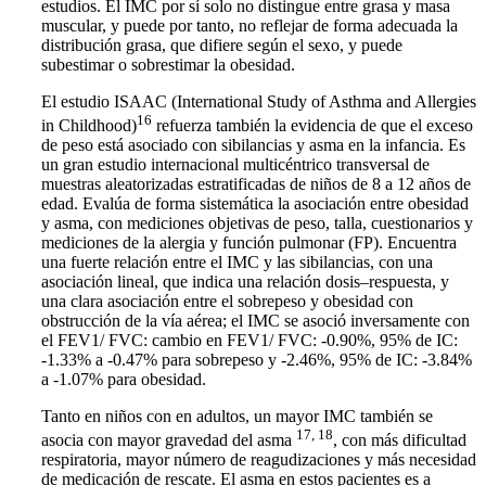
estudios. El IMC por sí solo no distingue entre grasa y masa
muscular, y puede por tanto, no reflejar de forma adecuada la
distribución grasa, que difiere según el sexo, y puede
subestimar o sobrestimar la obesidad.
El estudio ISAAC (International Study of Asthma and Allergies
16
in Childhood)
refuerza también la evidencia de que el exceso
de peso está asociado con sibilancias y asma en la infancia. Es
un gran estudio internacional multicéntrico transversal de
muestras aleatorizadas estratificadas de niños de 8 a 12 años de
edad. Evalúa de forma sistemática la asociación entre obesidad
y asma, con mediciones objetivas de peso, talla, cuestionarios y
mediciones de la alergia y función pulmonar (FP). Encuentra
una fuerte relación entre el IMC y las sibilancias, con una
asociación lineal, que indica una relación dosis–respuesta, y
una clara asociación entre el sobrepeso y obesidad con
obstrucción de la vía aérea; el IMC se asoció inversamente con
el FEV1/ FVC: cambio en FEV1/ FVC: -0.90%, 95% de IC:
-1.33% a -0.47% para sobrepeso y -2.46%, 95% de IC: -3.84%
a -1.07% para obesidad.
Tanto en niños con en adultos, un mayor IMC también se
17, 18
asocia con mayor gravedad del asma
, con más dificultad
respiratoria, mayor número de reagudizaciones y más necesidad
de medicación de rescate. El asma en estos pacientes es a