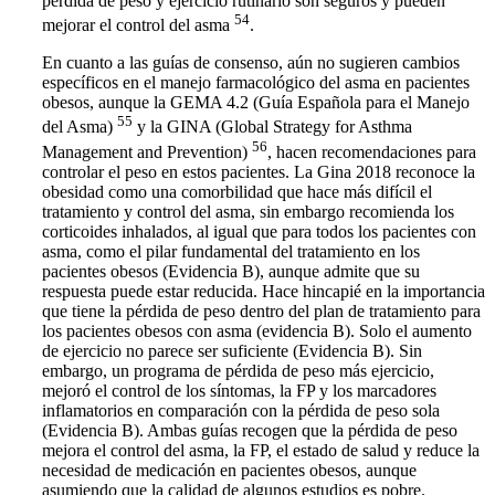
pérdida de peso y ejercicio rutinario son seguros y pueden
54
mejorar el control del asma
.
En cuanto a las guías de consenso, aún no sugieren cambios
específicos en el manejo farmacológico del asma en pacientes
obesos, aunque la GEMA 4.2 (Guía Española para el Manejo
55
del Asma)
y la GINA (Global Strategy for Asthma
56
Management and Prevention)
, hacen recomendaciones para
controlar el peso en estos pacientes. La Gina 2018 reconoce la
obesidad como una comorbilidad que hace más difícil el
tratamiento y control del asma, sin embargo recomienda los
corticoides inhalados, al igual que para todos los pacientes con
asma, como el pilar fundamental del tratamiento en los
pacientes obesos (Evidencia B), aunque admite que su
respuesta puede estar reducida. Hace hincapié en la importancia
que tiene la pérdida de peso dentro del plan de tratamiento para
los pacientes obesos con asma (evidencia B). Solo el aumento
de ejercicio no parece ser suficiente (Evidencia B). Sin
embargo, un programa de pérdida de peso más ejercicio,
mejoró el control de los síntomas, la FP y los marcadores
inflamatorios en comparación con la pérdida de peso sola
(Evidencia B). Ambas guías recogen que la pérdida de peso
mejora el control del asma, la FP, el estado de salud y reduce la
necesidad de medicación en pacientes obesos, aunque
asumiendo que la calidad de algunos estudios es pobre.