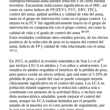
sobrepeso/obesidad-asma pueden reducirse y en cierta medida
revertirse. Encuentran reducciones significativas en el IMC, así
como en varios índices de FP (FEV1, FVC, ERV, TPC),
control del asma, aptitud aeróbica y calidad de vida del asma,
tanto en el grupo de intervención como en el grupo control. La
mejora en la FCV fue significativamente mayor en el grupo de
intervención en comparación con el grupo control, así como la
48-49
calidad de vida y el grado de control del asma
.
Estos resultados confirman otros estudios previos, de los efectos
positivos de la reducción de peso en la mejora del control del
asma, índices de FP y calidad de vida relacionada con el asma
50-52
.
53
En 2015, se publicó la revisión sistemática de Nan Lv et al
que incluye 4 ECA en adultos y 3 en niños y adolescentes. Los
estudios en adultos respaldan el beneficio de la pérdida de peso,
pero parece existir un efecto umbral, que está entre el 5-10% de
pérdida de peso, a partir del cual se puede conseguir mejoría
clínicamente significativa en el control del asma. Los ECA en
población infantil sugieren que la reducción calórica sola o
combinada con aumento de la actividad física, o incluso una
dieta normocalórica saludable, puede mejorar el control del
asma, aunque los ECA estaban limitados por el pequeño
tamaño de la muestra o/y el corto periodo de seguimiento, por
lo que son necesarios estudios a más largo plazo.