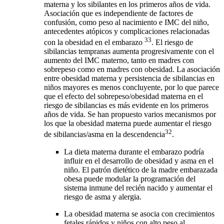
materna y los sibilantes en los primeros años de vida.
Asociación que es independiente de factores de
confusión, como peso al nacimiento e IMC del niño,
antecedentes atópicos y complicaciones relacionadas
33
con la obesidad en el embarazo
. El riesgo de
sibilancias tempranas aumenta progresivamente con el
aumento del IMC materno, tanto en madres con
sobrepeso como en madres con obesidad. La asociación
entre obesidad materna y persistencia de sibilancias en
niños mayores es menos concluyente, por lo que parece
que el efecto del sobrepeso/obesidad materna en el
riesgo de sibilancias es más evidente en los primeros
años de vida. Se han propuesto varios mecanismos por
los que la obesidad materna puede aumentar el riesgo
32
de sibilancias/asma en la descendencia
.
La dieta materna durante el embarazo podría
influir en el desarrollo de obesidad y asma en el
niño. El patrón dietético de la madre embarazada
obesa puede modular la programación del
sistema inmune del recién nacido y aumentar el
riesgo de asma y alergia.
La obesidad materna se asocia con crecimientos
fetales rápidos y niños con alto peso al