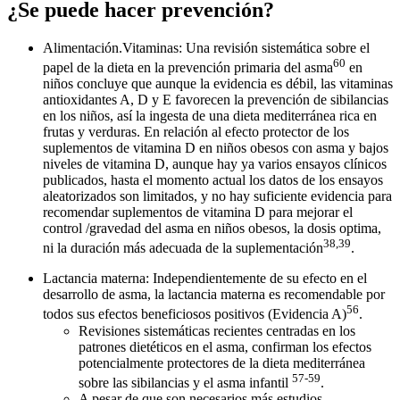
¿Se puede hacer prevención?
Alimentación.Vitaminas: Una revisión sistemática sobre el
60
papel de la dieta en la prevención primaria del asma
en
niños concluye que aunque la evidencia es débil, las vitaminas
antioxidantes A, D y E favorecen la prevención de sibilancias
en los niños, así la ingesta de una dieta mediterránea rica en
frutas y verduras. En relación al efecto protector de los
suplementos de vitamina D en niños obesos con asma y bajos
niveles de vitamina D, aunque hay ya varios ensayos clínicos
publicados, hasta el momento actual los datos de los ensayos
aleatorizados son limitados, y no hay suficiente evidencia para
recomendar suplementos de vitamina D para mejorar el
control /gravedad del asma en niños obesos, la dosis optima,
38,39
ni la duración más adecuada de la suplementación
.
Lactancia materna: Independientemente de su efecto en el
desarrollo de asma, la lactancia materna es recomendable por
56
todos sus efectos beneficiosos positivos (Evidencia A)
.
Revisiones sistemáticas recientes centradas en los
patrones dietéticos en el asma, confirman los efectos
potencialmente protectores de la dieta mediterránea
57-59
sobre las sibilancias y el asma infantil
.
A pesar de que son necesarios más estudios