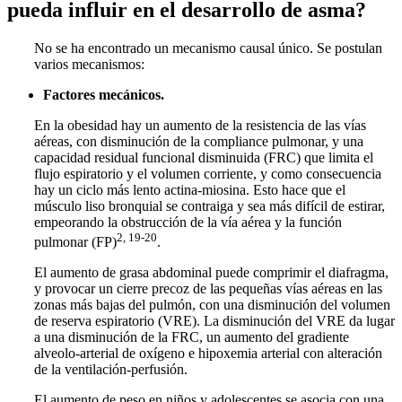
pueda influir en el desarrollo de asma?
No se ha encontrado un mecanismo causal único. Se postulan
varios mecanismos:
Factores mecánicos.
En la obesidad hay un aumento de la resistencia de las vías
aéreas, con disminución de la compliance pulmonar, y una
capacidad residual funcional disminuida (FRC) que limita el
flujo espiratorio y el volumen corriente, y como consecuencia
hay un ciclo más lento actina-miosina. Esto hace que el
músculo liso bronquial se contraiga y sea más difícil de estirar,
empeorando la obstrucción de la vía aérea y la función
2, 19-20
pulmonar (FP)
.
El aumento de grasa abdominal puede comprimir el diafragma,
y provocar un cierre precoz de las pequeñas vías aéreas en las
zonas más bajas del pulmón, con una disminución del volumen
de reserva espiratorio (VRE). La disminución del VRE da lugar
a una disminución de la FRC, un aumento del gradiente
alveolo-arterial de oxígeno e hipoxemia arterial con alteración
de la ventilación-perfusión.
El aumento de peso en niños y adolescentes se asocia con una