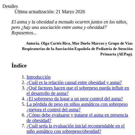
Detalles
Última actualización: 21 Marzo 2026
El asma y la obesidad a menudo ocurren juntos en los niños,
pero ¿hay una asociación entre asma y obesidad?
Repasemos...
Autoría. Olga Cortés Rico, Mar Duelo Marcos y Grupo de Vías
Respiratorias de la Asociación Española de Pediatría de Atención
Primaria (AEPap).
Índice
Introducción
¿Cuál es la relación causal entre obesidad y asma?
¿Qué factores hacen que el sobrepeso pueda influir en
el desarrollo de asma?
¿El sobrepeso da lugar a un peor control del asma?
La pérdida de peso en niños asmáticos con sobrepeso
¿mejora el control del asma?
¿Cómo debe evaluarse y tratarse el asma en presencia
de obesidad?
¿Cuál sería la evaluación inicial recomendable en el
niño asmático con sobrepeso/obesidad?