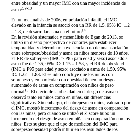
entre obesidad y un mayor IMC con una mayor incidencia de
2, 9-13
asma
.
En un metanalisis de 2006, en población infantil, el IMC
elevado en la infancia se asoció con un RR de 1.5, 95% IC: 1.2
14
– 1.8, de desarrollar asma en el futuro
.
En la revisión sistemática y metanálisis de Egan de 2013, se
utilizó un diseño prospectivo de cohortes para establecer
temporalidad y determinar la existencia o no de una asociación
entre sobrepeso/obesidad y asma en niños menores de 18 años.
El RR de sobrepeso (IMC ≥ P85 para edad y sexo) asociado a
asma fue de 1.35, 95% IC: 1.15 – 1.58, y el RR de obesidad
(IMC ≥ P95 para edad y sexo) asociado a asma de 1.50, 95%
IC: 1.22 – 1.83. El estudio concluye que los niños con
sobrepeso y en particular con obesidad tienen un riesgo
aumentado de asma en comparación con niños de peso
15
normal
. El efecto de la obesidad en el riesgo de asma se
observó tanto en niños como en niñas, sin diferencias
significativas. Sin embargo, el sobrepeso en niños, valorado por
el IMC, mostró incremento del riesgo de asma en comparación
con las niñas, pero cuando se utilizó el Z-score hubo un
incremento del riesgo de asma en niñas en comparación con los
niños. Esto sugiere que el tipo de medición del IMC para
sobrepeso/obesidad podría influir en los resultados de los