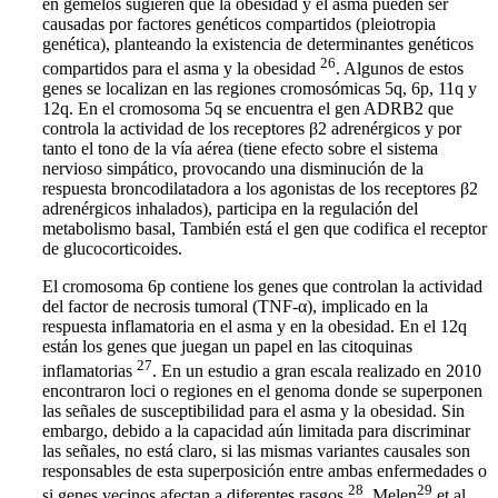
en gemelos sugieren que la obesidad y el asma pueden ser
causadas por factores genéticos compartidos (pleiotropia
genética), planteando la existencia de determinantes genéticos
26
compartidos para el asma y la obesidad
. Algunos de estos
genes se localizan en las regiones cromosómicas 5q, 6p, 11q y
12q. En el cromosoma 5q se encuentra el gen ADRB2 que
controla la actividad de los receptores β2 adrenérgicos y por
tanto el tono de la vía aérea (tiene efecto sobre el sistema
nervioso simpático, provocando una disminución de la
respuesta broncodilatadora a los agonistas de los receptores β2
adrenérgicos inhalados), participa en la regulación del
metabolismo basal, También está el gen que codifica el receptor
de glucocorticoides.
El cromosoma 6p contiene los genes que controlan la actividad
del factor de necrosis tumoral (TNF-α), implicado en la
respuesta inflamatoria en el asma y en la obesidad. En el 12q
están los genes que juegan un papel en las citoquinas
27
inflamatorias
. En un estudio a gran escala realizado en 2010
encontraron loci o regiones en el genoma donde se superponen
las señales de susceptibilidad para el asma y la obesidad. Sin
embargo, debido a la capacidad aún limitada para discriminar
las señales, no está claro, si las mismas variantes causales son
responsables de esta superposición entre ambas enfermedades o
28
29
si genes vecinos afectan a diferentes rasgos
. Melen
et al.