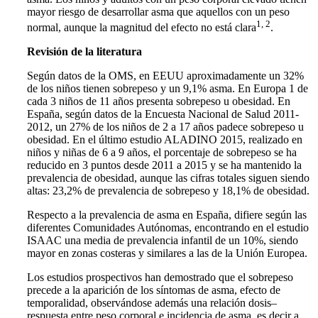
mayor riesgo de desarrollar asma que aquellos con un peso
1, 2
normal, aunque la magnitud del efecto no está clara
.
Revisión de la literatura
Según datos de la OMS, en EEUU aproximadamente un 32%
de los niños tienen sobrepeso y un 9,1% asma. En Europa 1 de
cada 3 niños de 11 años presenta sobrepeso u obesidad. En
España, según datos de la Encuesta Nacional de Salud 2011-
2012, un 27% de los niños de 2 a 17 años padece sobrepeso u
obesidad. En el último estudio ALADINO 2015, realizado en
niños y niñas de 6 a 9 años, el porcentaje de sobrepeso se ha
reducido en 3 puntos desde 2011 a 2015 y se ha mantenido la
prevalencia de obesidad, aunque las cifras totales siguen siendo
altas: 23,2% de prevalencia de sobrepeso y 18,1% de obesidad.
Respecto a la prevalencia de asma en España, difiere según las
diferentes Comunidades Autónomas, encontrando en el estudio
ISAAC una media de prevalencia infantil de un 10%, siendo
mayor en zonas costeras y similares a las de la Unión Europea.
Los estudios prospectivos han demostrado que el sobrepeso
precede a la aparición de los síntomas de asma, efecto de
temporalidad, observándose además una relación dosis–
respuesta entre peso corporal e incidencia de asma, es decir a