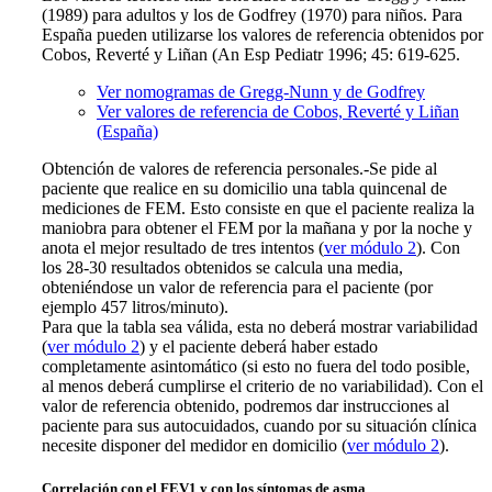
(1989) para adultos y los de Godfrey (1970) para niños. Para
España pueden utilizarse los valores de referencia obtenidos por
Cobos, Reverté y Liñan (An Esp Pediatr 1996; 45: 619-625.
Ver nomogramas de Gregg-Nunn y de Godfrey
Ver valores de referencia de Cobos, Reverté y Liñan
(España)
Obtención de valores de referencia personales.-Se pide al
paciente que realice en su domicilio una tabla quincenal de
mediciones de FEM. Esto consiste en que el paciente realiza la
maniobra para obtener el FEM por la mañana y por la noche y
anota el mejor resultado de tres intentos (
ver módulo 2
). Con
los 28-30 resultados obtenidos se calcula una media,
obteniéndose un valor de referencia para el paciente (por
ejemplo 457 litros/minuto).
Para que la tabla sea válida, esta no deberá mostrar variabilidad
(
ver módulo 2
) y el paciente deberá haber estado
completamente asintomático (si esto no fuera del todo posible,
al menos deberá cumplirse el criterio de no variabilidad). Con el
valor de referencia obtenido, podremos dar instrucciones al
paciente para sus autocuidados, cuando por su situación clínica
necesite disponer del medidor en domicilio (
ver módulo 2
).
Correlación con el
FEV1
y con los síntomas de asma