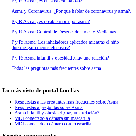
P y R Asma: ¿es el asma contagiosa?
Asma y Coronavirus. ¿Por qué hablar de coronavirus y asma?.
P y R Asma: ¿es posible morir por asma?
P y R Asma: Control de Desencadenantes y Medicinas.
P y R: Asma: Los inhaladores aplicados mientras el niño
duerme ¿son menos efectivos?
P y R: Asma infantil y obesidad ¿hay una relación?
Todas las preguntas más frecuentes sobre asma
Lo más visto de portal familias
Respuestas a las preguntas más frecuentes sobre Asma
Respuestas a preguntas sobre Asma
Asma infantil y obesidad ¿hay una relación?
MDI conectado a cámara sin mascarilla
MDI conectado a cámara con mascarilla
Eventos programados