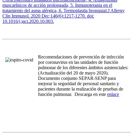
muscarínicos de acción prolongada, 5. Inmunoterapia en el
tratamiento del asma alérgica, 6. Termoplastia bronquial.J Allergy
Clin Immunol. 2020 Dec;146(6):1217-1270. doi:
10.1016/j.jaci.2020.10.003.
Recomendaciones de prevención de infección
por coronavirus en las unidades de función
pulmonar de los diferentes ámbitos asistenciales:
(Actualización del 20 de mayo 2020).
Documento conjunto SEPAR-SENP para
mejorar la seguridad de personal sanitario y
pacientes durante la realización de pruebas de
función pulmonar. Descarga en este
enlace