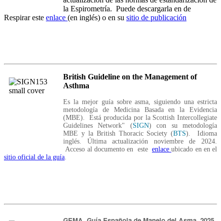
la Espirometría. Puede descargarla en de
Respirar este
enlace
(en inglés) o en su
sitio de publicación
British Guideline on the Management of
Asthma
Es la mejor guía sobre asma, siguiendo una estricta
metodología de Medicina Basada en la Evidencia
(MBE). Está producida por la Scottish Intercollegiate
Guidelines Network" (
SIGN
) con su metodología
MBE y la British Thoracic Society (
BTS
). Idioma
inglés. Última actualización noviembre de 2024.
Acceso al documento en este
enlace
ubicado en en el
sitio oficial de la guía
.
GEMA. Guía Española de Manejo del Asma. 2025