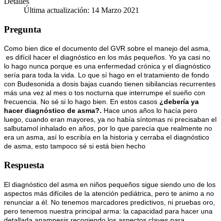
Detalles
Última actualización: 14 Marzo 2021
Pregunta
Como bien dice el documento del GVR sobre el manejo del asma,
es difícil hacer el diagnóstico en los más pequeños. Yo ya casi no
lo hago nunca porque es una enfermedad crónica y el diagnóstico
sería para toda la vida. Lo que sí hago en el tratamiento de fondo
con Budesonida a dosis bajas cuando tienen sibilancias recurrentes
más una vez al mes o tos nocturna que interrumpe el sueño con
frecuencia. No sé si lo hago bien. En estos casos
¿debería ya
hacer diagnóstico de asma?.
Hace unos años lo hacía pero
luego, cuando eran mayores, ya no había síntomas ni precisaban el
salbutamol inhalado en años, por lo que parecía que realmente no
era un asma, así lo escribía en la historia y cerraba el diagnóstico
de asma, esto tampoco sé si está bien hecho
Respuesta
El diagnóstico del asma en niños pequeños sigue siendo uno de los
aspectos más difíciles de la atención pediátrica, pero te animo a no
renunciar a él. No tenemos marcadores predictivos, ni pruebas oro,
pero tenemos nuestra principal arma: la capacidad para hacer una
detallada anamnesis recogiendo los aspectos claves para