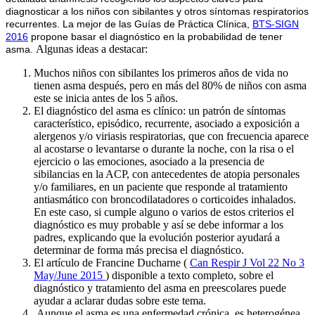
diagnosticar a los niños con sibilantes y otros síntomas respiratorios
recurrentes. La mejor de las Guías de Práctica Clínica,
BTS-SIGN
2016
propone basar el diagnóstico en la probabilidad de tener
Algunas ideas a destacar:
asma.
Muchos niños con sibilantes los primeros años de vida no
tienen asma después, pero en más del 80% de niños con asma
este se inicia antes de los 5 años.
El diagnóstico del asma es clínico: un patrón de síntomas
característico, episódico, recurrente, asociado a exposición a
alergenos y/o viriasis respiratorias, que con frecuencia aparece
al acostarse o levantarse o durante la noche, con la risa o el
ejercicio o las emociones, asociado a la presencia de
sibilancias en la ACP, con antecedentes de atopia personales
y/o familiares, en un paciente que responde al tratamiento
antiasmático con broncodilatadores o corticoides inhalados.
En este caso, si cumple alguno o varios de estos criterios el
diagnóstico es muy probable y así se debe informar a los
padres, explicando que la evolución posterior ayudará a
determinar de forma más precisa el diagnóstico.
El artículo de Francine Ducharne (
Can Respir J Vol 22 No 3
May/June 2015
) disponible a texto completo, sobre el
diagnóstico y tratamiento del asma en preescolares puede
ayudar a aclarar dudas sobre este tema.
Aunque el asma es una enfermedad crónica, es heterogénea