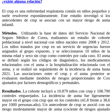
¿existe alguna relación?
El crup es una enfermedad respiratoria común en niños pequeños y
suele resolverse espontáneamente. Este estudio investigó si los
antecedentes de crup se asocian con un mayor riesgo de asma
infantil.
Métodos.
Utilizando la base de datos del Servicio Nacional de
Seguro Médico de Corea, realizamos un estudio de cohorte
poblacional a nivel nacional con niños nacidos entre 2008 y 2012.
Los niños tratados por crup en un servicio de urgencias fueron
asignados al grupo expuesto, y se seleccionaron 10 niños de la
misma edad y sexo sin crup como controles por cada caso. El asma
se definió según los códigos de diagnóstico, los medicamentos
relacionados con el asma o la hospitalización relacionada con el
asma, y ​​se realizó un seguimiento de la incidencia de asma hasta
2021. Las asociaciones entre el crup y el asma posterior se
evaluaron mediante modelos de riesgos proporcionales de Cox
ajustados por factores demográficos y perinatales.
Resultados.
La cohorte incluyó a 10.879 niños con crup y 108.790
controles emparejados. La incidencia de asma fue ligeramente
mayor en el grupo con crup que en los controles (41,8 frente a 38,6
por 1000 personas-año). Un antecedente de crup se asoció con un
riesgo modestamente mayor de asma (cociente de riesgos ajustado