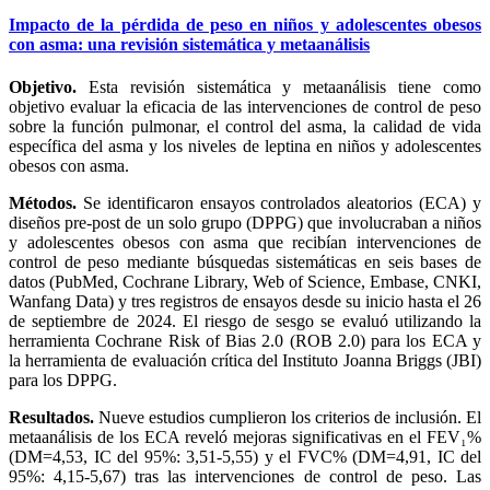
Impacto de la pérdida de peso en niños y adolescentes obesos
con asma: una revisión sistemática y metaanálisis
Objetivo.
Esta revisión sistemática y metaanálisis tiene como
objetivo evaluar la eficacia de las intervenciones de control de peso
sobre la función pulmonar, el control del asma, la calidad de vida
específica del asma y los niveles de leptina en niños y adolescentes
obesos con asma.
Métodos.
Se identificaron ensayos controlados aleatorios (ECA) y
diseños pre-post de un solo grupo (DPPG) que involucraban a niños
y adolescentes obesos con asma que recibían intervenciones de
control de peso mediante búsquedas sistemáticas en seis bases de
datos (PubMed, Cochrane Library, Web of Science, Embase, CNKI,
Wanfang Data) y tres registros de ensayos desde su inicio hasta el 26
de septiembre de 2024. El riesgo de sesgo se evaluó utilizando la
herramienta Cochrane Risk of Bias 2.0 (ROB 2.0) para los ECA y
la herramienta de evaluación crítica del Instituto Joanna Briggs (JBI)
para los DPPG.
Resultados.
Nueve estudios cumplieron los criterios de inclusión. El
metaanálisis de los ECA reveló mejoras significativas en el FEV₁%
(DM=4,53, IC del 95%: 3,51-5,55) y el FVC% (DM=4,91, IC del
95%: 4,15-5,67) tras las intervenciones de control de peso. Las