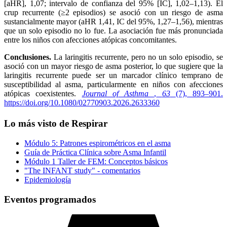
[aHR], 1,07; intervalo de confianza del 95% [IC], 1,02–1,13). El
crup recurrente (≥2 episodios) se asoció con un riesgo de asma
sustancialmente mayor (aHR 1,41, IC del 95%, 1,27–1,56), mientras
que un solo episodio no lo fue. La asociación fue más pronunciada
entre los niños con afecciones atópicas concomitantes.
Conclusiones.
La laringitis recurrente, pero no un solo episodio, se
asoció con un mayor riesgo de asma posterior, lo que sugiere que la
laringitis recurrente puede ser un marcador clínico temprano de
susceptibilidad al asma, particularmente en niños con afecciones
atópicas coexistentes.
Journal of Asthma
,
63
(7), 893–901.
https://doi.org/10.1080/02770903.2026.2633360
Lo más visto de Respirar
Módulo 5: Patrones espirométricos en el asma
Guía de Práctica Clínica sobre Asma Infantil
Módulo 1 Taller de FEM: Conceptos básicos
"The INFANT study" - comentarios
Epidemiología
Eventos programados