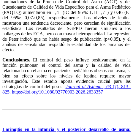
puntuaciones de la Prueba de Control del Asma (ACT) y del
Cuestionario de Calidad de Vida Específico para el Asma Pediátrico
(PAQLQ) aumentaron en 1,41 (IC del 95%: 1,11-1,71) y 0,46 (IC
del 95%: 0,07-0,85), respectivamente. Los niveles de leptina
mostraron una tendencia decreciente, pero carecían de significación
estadística. Los resultados del SGPPD fueron similares a los
hallazgos de los ECA, pero con mayor heterogeneidad. La regresión
de Peter indicó que no había sesgo de publicación (p>0,05), y el
análisis de sensibilidad respaldó la estabilidad de los tamaños del
efecto.
Conclusiones.
El control del peso influye positivamente en la
función pulmonar, el control del asma y la calidad de vida
relacionada con el asma en pacientes pediátricos obesos con asma, si
bien su efecto sobre los niveles de leptina requiere mayor
investigación. Este estudio aporta evidencia crucial para las
estrategias de control del peso.
Journal of Asthma
,
63
(7), 813–
825. https://doi.org/10.1080/02770903.2026.2633357
Laringitis en la infancia y el posterior desarrollo de asma: