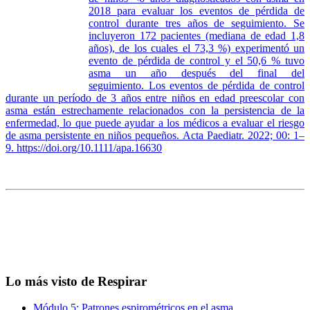
2018 para evaluar los eventos de pérdida de
control durante tres años de seguimiento. Se
incluyeron 172 pacientes (mediana de edad 1,8
años), de los cuales el 73,3 %) experimentó un
evento de pérdida de control y el 50,6 % tuvo
asma un año después del final del
seguimiento. Los eventos de pérdida de control
durante un período de 3 años entre niños en edad preescolar con
asma están estrechamente relacionados con la persistencia de la
enfermedad, lo que puede ayudar a los médicos a evaluar el riesgo
de asma persistente en niños pequeños. Acta Paediatr. 2022; 00: 1–
9.
https://doi.org/10.1111/apa.16630
Lo más visto de Respirar
Módulo 5: Patrones espirométricos en el asma