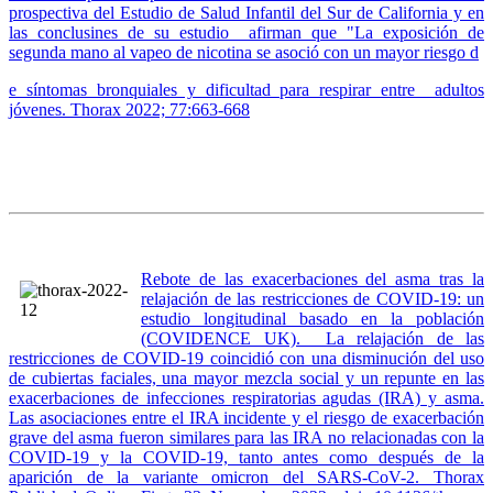
prospectiva del Estudio de Salud Infantil del Sur de California y en
las conclusines de su estudio afirman que "La exposición de
segunda mano al vapeo de nicotina se asoció con un mayor riesgo d
e síntomas bronquiales y dificultad para respirar entre adultos
jóvenes. Thorax 2022; 77:663-668
Rebote de las exacerbaciones del asma tras la
relajación de las restricciones de COVID-19: un
estudio longitudinal basado en la población
(COVIDENCE UK). La relajación de las
restricciones de COVID-19 coincidió con una disminución del uso
de cubiertas faciales, una mayor mezcla social y un repunte en las
exacerbaciones de infecciones respiratorias agudas (IRA) y asma.
Las asociaciones entre el IRA incidente y el riesgo de exacerbación
grave del asma fueron similares para las IRA no relacionadas con la
COVID-19 y la COVID-19, tanto antes como después de la
aparición de la variante omicron del SARS-CoV-2. Thorax