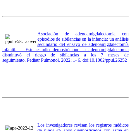
Asociación de adenoamigdalectomía con
episodios de sibilancias en la infancia: un análisis
secundario del ensayo de adenoamigdalectomía
infantil. Este estudio demostró que la adenoamigdalectomía
disminuyó el riesgo de sibilancias a los 7 meses de
seguimiento. Pediatr Pulmonol. 2022; 1- 6. doi:10.1002/ppul.26252
Los investigadores revisan los registros médicos
de niños <6 años diagnosticados con asma en