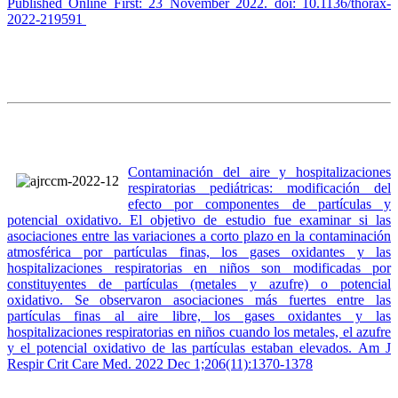
Published Online First: 23 November 2022. doi: 10.1136/thorax-
2022-219591
Contaminación del aire y hospitalizaciones
respiratorias pediátricas: modificación del
efecto por componentes de partículas y
potencial oxidativo. El objetivo de estudio fue examinar si las
asociaciones entre las variaciones a corto plazo en la contaminación
atmosférica por partículas finas, los gases oxidantes y las
hospitalizaciones respiratorias en niños son modificadas por
constituyentes de partículas (metales y azufre) o potencial
oxidativo. Se observaron asociaciones más fuertes entre las
partículas finas al aire libre, los gases oxidantes y las
hospitalizaciones respiratorias en niños cuando los metales, el azufre
y el potencial oxidativo de las partículas estaban elevados. Am J
Respir Crit Care Med. 2022 Dec 1;206(11):1370-1378