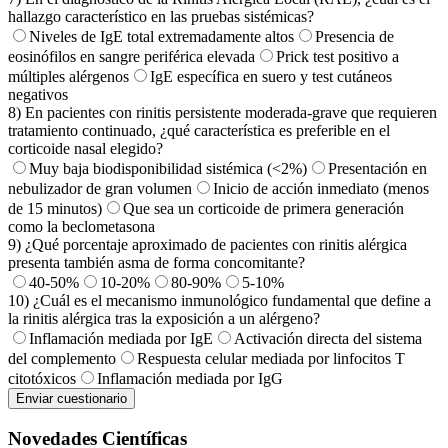
hallazgo característico en las pruebas sistémicas?
Niveles de IgE total extremadamente altos
Presencia de
eosinófilos en sangre periférica elevada
Prick test positivo a
múltiples alérgenos
IgE específica en suero y test cutáneos
negativos
8)
En pacientes con rinitis persistente moderada-grave que requieren
tratamiento continuado, ¿qué característica es preferible en el
corticoide nasal elegido?
Muy baja biodisponibilidad sistémica (<2%)
Presentación en
nebulizador de gran volumen
Inicio de acción inmediato (menos
de 15 minutos)
Que sea un corticoide de primera generación
como la beclometasona
9)
¿Qué porcentaje aproximado de pacientes con rinitis alérgica
presenta también asma de forma concomitante?
40-50%
10-20%
80-90%
5-10%
10)
¿Cuál es el mecanismo inmunológico fundamental que define a
la rinitis alérgica tras la exposición a un alérgeno?
Inflamación mediada por IgE
Activación directa del sistema
del complemento
Respuesta celular mediada por linfocitos T
citotóxicos
Inflamación mediada por IgG
Enviar cuestionario
Novedades Científicas