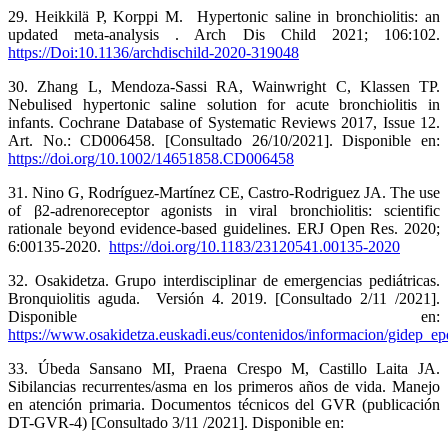
29. Heikkilä P, Korppi M. Hypertonic saline in bronchiolitis: an
updated meta-analysis . Arch Dis Child 2021; 106:102.
https://Doi:10.1136/archdischild-2020-319048
30. Zhang L, Mendoza-Sassi RA, Wainwright C, Klassen TP.
Nebulised hypertonic saline solution for acute bronchiolitis in
infants. Cochrane Database of Systematic Reviews 2017, Issue 12.
Art. No.: CD006458. [Consultado 26/10/2021]. Disponible en:
https://doi.org/10.1002/14651858.CD006458
31. Nino G, Rodríguez-Martínez CE, Castro-Rodriguez JA. The use
of β2-adrenoreceptor agonists in viral bronchiolitis: scientific
rationale beyond evidence-based guidelines. ERJ Open Res. 2020;
6:00135-2020.
https://doi.org/10.1183/23120541.00135-2020
32. Osakidetza. Grupo interdisciplinar de emergencias pediátricas.
Bronquiolitis aguda. Versión 4. 2019. [Consultado 2/11 /2021].
Disponible en:
https://www.osakidetza.euskadi.eus/contenidos/informacion/gidep_epd
33. Úbeda Sansano MI, Praena Crespo M, Castillo Laita JA.
Sibilancias recurrentes/asma en los primeros años de vida. Manejo
en atención primaria. Documentos técnicos del GVR (publicación
DT-GVR-4) [Consultado 3/11 /2021]. Disponible en: