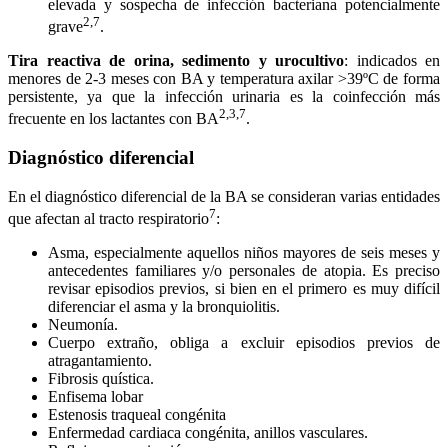
elevada y sospecha de infección bacteriana potencialmente
2,7
grave
.
Tira reactiva de orina, sedimento y urocultivo
: indicados en
menores de 2-3 meses con BA y temperatura axilar >39ºC de forma
persistente, ya que la infección urinaria es la coinfección más
2,3,7
frecuente en los lactantes con BA
.
Diagnóstico diferencial
En el diagnóstico diferencial de la BA se consideran varias entidades
7
que afectan al tracto respiratorio
:
Asma, especialmente aquellos niños mayores de seis meses y
antecedentes familiares y/o personales de atopia. Es preciso
revisar episodios previos, si bien en el primero es muy difícil
diferenciar el asma y la bronquiolitis.
Neumonía.
Cuerpo extraño, obliga a excluir episodios previos de
atragantamiento.
Fibrosis quística.
Enfisema lobar
Estenosis traqueal congénita
Enfermedad cardiaca congénita, anillos vasculares.