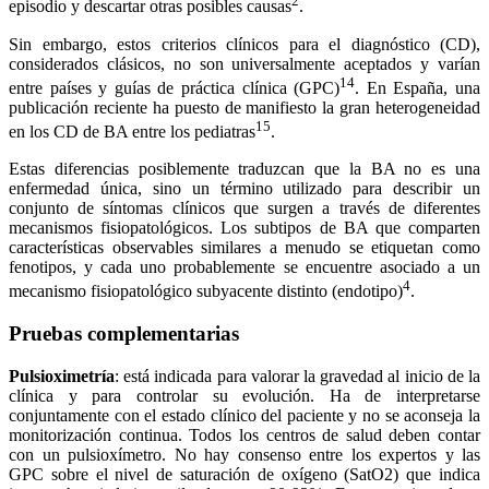
2
episodio y descartar otras posibles causas
.
Sin embargo, estos criterios clínicos para el diagnóstico (CD),
considerados clásicos, no son universalmente aceptados y varían
14
entre países y guías de práctica clínica (GPC)
. En España, una
publicación reciente ha puesto de manifiesto la gran heterogeneidad
15
en los CD de BA entre los pediatras
.
Estas diferencias posiblemente traduzcan que la BA no es una
enfermedad única, sino un término utilizado para describir un
conjunto de síntomas clínicos que surgen a través de diferentes
mecanismos fisiopatológicos. Los subtipos de BA que comparten
características observables similares a menudo se etiquetan como
fenotipos, y cada uno probablemente se encuentre asociado a un
4
mecanismo fisiopatológico subyacente distinto (endotipo)
.
Pruebas complementarias
Pulsioximetría
: está indicada para valorar la gravedad al inicio de la
clínica y para controlar su evolución. Ha de interpretarse
conjuntamente con el estado clínico del paciente y no se aconseja la
monitorización continua. Todos los centros de salud deben contar
con un pulsioxímetro. No hay consenso entre los expertos y las
GPC sobre el nivel de saturación de oxígeno (SatO2) que indica