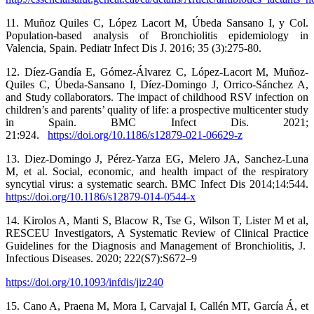
11. Muñoz Quiles C, López Lacort M, Úbeda Sansano I, y Col.
Population-based analysis of Bronchiolitis epidemiology in
Valencia, Spain. Pediatr Infect Dis J. 2016; 35 (3):275-80.
12. Díez-Gandía E, Gómez-Álvarez C, López-Lacort M, Muñoz-
Quiles C, Úbeda-Sansano I, Díez-Domingo J, Orrico-Sánchez A,
and Study collaborators. The impact of childhood RSV infection on
children’s and parents’ quality of life: a prospective multicenter study
in Spain. BMC Infect Dis. 2021;
21:924.
https://doi.org/10.1186/s12879-021-06629-z
13. Diez-Domingo J, Pérez-Yarza EG, Melero JA, Sanchez-Luna
M, et al. Social, economic, and health impact of the respiratory
syncytial virus: a systematic search. BMC Infect Dis 2014;14:544.
https://doi.org/10.1186/s12879-014-0544-x
14. Kirolos A, Manti S, Blacow R, Tse G, Wilson T, Lister M et al,
RESCEU Investigators, A Systematic Review of Clinical Practice
Guidelines for the Diagnosis and Management of Bronchiolitis, J.
Infectious Diseases. 2020; 222(S7):S672–9
https://doi.org/10.1093/infdis/jiz240
15. Cano A, Praena M, Mora I, Carvajal I, Callén MT, García Á, et