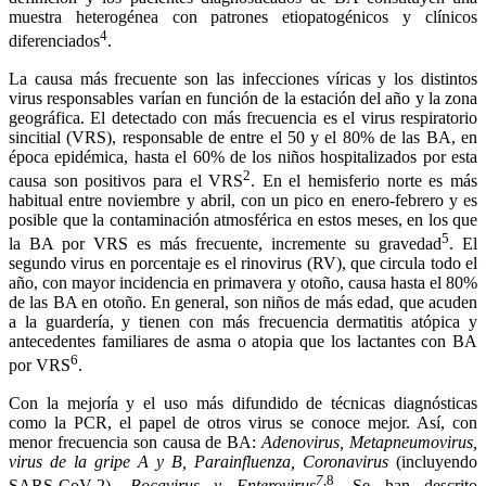
muestra heterogénea con patrones etiopatogénicos y clínicos
4
diferenciados
.
La causa más frecuente son las infecciones víricas y los distintos
virus responsables varían en función de la estación del año y la zona
geográfica. El detectado con más frecuencia es el virus respiratorio
sincitial (VRS), responsable de entre el 50 y el 80% de las BA, en
época epidémica, hasta el 60% de los niños hospitalizados por esta
2
causa son positivos para el VRS
. En el hemisferio norte es más
habitual entre noviembre y abril, con un pico en enero-febrero y es
posible que la contaminación atmosférica en estos meses, en los que
5
la BA por VRS es más frecuente, incremente su gravedad
. El
segundo virus en porcentaje es el rinovirus (RV), que circula todo el
año, con mayor incidencia en primavera y otoño, causa hasta el 80%
de las BA en otoño. En general, son niños de más edad, que acuden
a la guardería, y tienen con más frecuencia dermatitis atópica y
antecedentes familiares de asma o atopia que los lactantes con BA
6
por VRS
.
Con la mejoría y el uso más difundido de técnicas diagnósticas
como la PCR, el papel de otros virus se conoce mejor. Así, con
menor frecuencia son causa de BA:
Adenovirus, Metapneumovirus,
virus de la gripe A y B, Parainfluenza, Coronavirus
(incluyendo
7
,8
SARS-CoV-2),
Bocavirus y Enterovirus
. Se han descrito