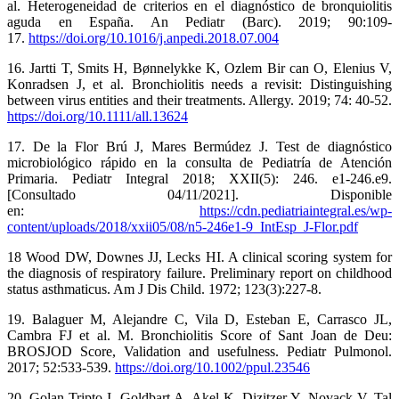
al. Heterogeneidad de criterios en el diagnóstico de bronquiolitis
aguda en España. An Pediatr (Barc). 2019; 90:109-
17.
https://doi.org/10.1016/j.anpedi.2018.07.004
16. Jartti T, Smits H, Bønnelykke K, Ozlem Bir can O, Elenius V,
Konradsen J, et al. Bronchiolitis needs a revisit: Distinguishing
between virus entities and their treatments. Allergy. 2019; 74: 40-52.
https://doi.org/10.1111/all.13624
17. De la Flor Brú J, Mares Bermúdez J. Test de diagnóstico
microbiológico rápido en la consulta de Pediatría de Atención
Primaria. Pediatr Integral 2018; XXII(5): 246. e1-246.e9.
[Consultado 04/11/2021]. Disponible
en:
https://cdn.pediatriaintegral.es/wp-
content/uploads/2018/xxii05/08/n5-246e1-9_IntEsp_J-Flor.pdf
18 Wood DW, Downes JJ, Lecks HI. A clinical scoring system for
the diagnosis of respiratory failure. Preliminary report on childhood
status asthmaticus. Am J Dis Child. 1972; 123(3):227-8.
19. Balaguer M, Alejandre C, Vila D, Esteban E, Carrasco JL,
Cambra FJ et al. M. Bronchiolitis Score of Sant Joan de Deu:
BROSJOD Score, Validation and usefulness. Pediatr Pulmonol.
2017; 52:533-539.
https://doi.org/10.1002/ppul.23546
20. Golan-Tripto I, Goldbart A, Akel K, Dizitzer Y, Novack V, Tal