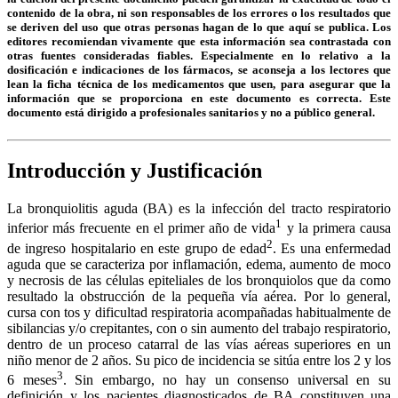
contenido de la obra, ni son responsables de los errores o los resultados que
se deriven del uso que otras personas hagan de lo que aquí se publica. Los
editores recomiendan vivamente que esta información sea contrastada con
otras fuentes consideradas fiables. Especialmente en lo relativo a la
dosificación e indicaciones de los fármacos, se aconseja a los lectores que
lean la ficha técnica de los medicamentos que usen, para asegurar que la
información que se proporciona en este documento es correcta. Este
documento está dirigido a profesionales sanitarios y no a público general.
Introducción y Justificación
La bronquiolitis aguda (BA) es la infección del tracto respiratorio
1
inferior más frecuente en el primer año de vida
y la primera causa
2
de ingreso hospitalario en este grupo de edad
. Es una enfermedad
aguda que se caracteriza por inflamación, edema, aumento de moco
y necrosis de las células epiteliales de los bronquiolos que da como
resultado la obstrucción de la pequeña vía aérea. Por lo general,
cursa con tos y dificultad respiratoria acompañadas habitualmente de
sibilancias y/o crepitantes, con o sin aumento del trabajo respiratorio,
dentro de un proceso catarral de las vías aéreas superiores en un
niño menor de 2 años. Su pico de incidencia se sitúa entre los 2 y los
3
6 meses
. Sin embargo, no hay un consenso universal en su
definición y los pacientes diagnosticados de BA constituyen una