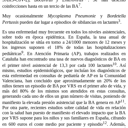
7
coinfecciones hasta en un tercio de las BA
.
Muy ocasionalmente
Mycoplasma Pneumonie
y
Bordetella
3
Pertussis
pueden dar lugar a episodios de sibilancias en lactantes
.
Es una enfermedad muy frecuente en todos los niveles asistenciales,
sobre todo en época epidémica. En España, la tasa anual de
hospitalización se sitúa en torno a 24/1000 menores de 12 meses y
los ingresos suponen el 18% de todas las hospitalizaciones
9
pediátricas
. En Atención Primaria (AP), trabajos realizados en
Cataluña han encontrado una tasa de nuevos diagnósticos de BA en
10
el primer nivel asistencial de 13,3 por cada 100 lactantes
. Así
mismo, estudios epidemiológicos, que incluían los diagnósticos de
esta enfermedad en consultas de pediatría de AP en la Comunidad
Valenciana, han concluido que aproximadamente un 20% de los
niños tienen un episodio de BA por VRS en el primer año de vida, y
más del 80% de los mismos son atendidos en estas consultas,
generando cada uno de ellos un gran número de visitas, poniendo de
11
manifiesto la elevada presión asistencial que la BA genera en AP
.
Por otra parte, recientes estudios sobre calidad de vida en relación
con la salud han puesto de manifiesto el elevado impacto que la BA
por VRS supone para los niños y sus familiares en España, cifrando
12
en 600 euros el coste medio por paciente y episodio
. Además,