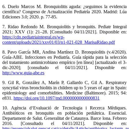
6. Duelo Marcos M. Bronquiolitis aguda: ¿seguimos la evidencia
científica? Congreso de Actualización Pediatría 2020. Madrid: Lúa
Ediciones 3.0; 2020. p. 77-85.
7. Ridao Redondo M. Bronquiolitis y bronquitis. Pediatr Integral
2021; XXV (1): 21–28. [Consultado 04/11/2021]. Disponible en:
https://cdn.pediatriaintegral.es/wp-
content/uploads/2021/xxv01/03/n1-021-028_MarisaRidao.pdf
8. Pavo García MR, Andina Martínez D. Bronquiolitis (v.4/2020).
Guía-ABE. Infecciones en Pediatría. Guía rápida para la selección
del tratamiento antimicrobiano empírico [en línea] [actualizado el 3-
dic-2020]; [consultado el 04/11/2021]. Disponible en:
http://www.guia-abe.es
9. Gil R, González A, Marín P, Gallardo C, Gil A. Respiratory
syncytial virus bronchiolitis in children up to 5 years of age in Spain:
epidemiology and comorbidities. Medicine (Baltimore). 2015; 94:
e831.
https://doi.org/10.1097/md.0000000000000831
10. Agència d‘Evaluació de Tecnologia i Recerca Mèdiques.
Antibióticos en bronquitis en población pediátrica. Essencial.
Departament de Salut. Generalitat de Cataunya. Barce lona. Febrero
2016. [Consultado el 04/11/2021]. Disponible en:
http://essencialsalut.gencat.cat/ca/detalls/Article/antibiotics_lactants