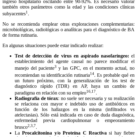
ingreso hospitalario oscilando entre 90-92%. Es necesario valorar
también otros parámetros como la edad y las condiciones clínicas
1
subyacentes
.
No se recomienda emplear otras exploraciones complementarias:
microbiológicas, radiológicas o analíticas para el diagnóstico de BA
de forma rutinaria.
En algunas situaciones puede estar indicado realizar:
Test de detección de virus en aspirado nasofaríngeo:
el
establecimiento del agente causal no parece modificar el
3
manejo del paciente
y las GPC, en el momento actual, no
14
recomiendan su identificación rutinaria
. Es probable qué en
un futuro próximo, con la generalización de los test de
diagnóstico rápido (TDR) en AP, haya un cambio de
16,17
paradigma en relación con su empleo
.
Radiografía de tórax
: no suele ser necesaria y su realización
se relaciona con mayor e indebido uso de antibióticos en
función de los hallazgos en la misma (infiltrados vs
atelectasias). Sólo está indicada en caso de duda diagnóstica,
enfermedad previa cardiopulmonar o empeoramiento
2,3,7
brusco
.
La
Procalcitonina y/o Proteína C Reactiva
si hay fiebre