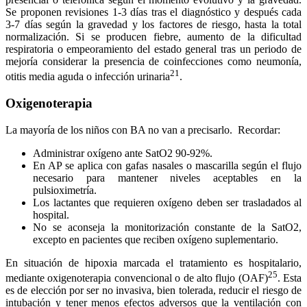
Se proponen revisiones 1-3 días tras el diagnóstico y después cada
3-7 días según la gravedad y los factores de riesgo, hasta la total
normalización. Si se producen fiebre, aumento de la dificultad
respiratoria o empeoramiento del estado general tras un periodo de
mejoría considerar la presencia de coinfecciones como neumonía,
21
otitis media aguda o infección urinaria
.
Oxigenoterapia
La mayoría de los niños con BA no van a precisarlo. Recordar:
Administrar oxígeno ante SatO2 90-92%.
En AP se aplica con gafas nasales o mascarilla según el flujo
necesario para mantener niveles aceptables en la
pulsioximetría.
Los lactantes que requieren oxígeno deben ser trasladados al
hospital.
No se aconseja la monitorización constante de la SatO2,
excepto en pacientes que reciben oxígeno suplementario.
En situación de hipoxia marcada el tratamiento es hospitalario,
25
mediante oxigenoterapia convencional o de alto flujo (OAF)
. Esta
es de elección por ser no invasiva, bien tolerada, reducir el riesgo de
intubación y tener menos efectos adversos que la ventilación con