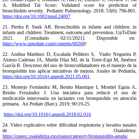
A. Modified Tal Score: Validated score for prediction of
bronchiolitis severity. Pediatric Pulmonology. 2018; 53(6): 796-801.
https://doi.org/10.1002/ppul.24007
21. Piedra P, Stark AR. Bronchiolitis in infants and children: in
infants and children: Treatment, outcome,and prevention. UpToDate
2021. [Consultado 02/11/2021]. Disponible en:
https://www.uptodate.com/contents/6020#
!
22. Andina Martínez D, Escalada Pellitero S, Viaño Nogueira P,
Alonso Cadenas JA, Martín Díaz MJ, de la Torre-Espi M, Jiménez
García R. Descenso del uso de broncodilatadores en el manejo de la
bronquiolitis tras aplicar iniciativas de mejora. Anales de Pediatría,
https://doi.org/10.1016/j.anpedi.2021.05.001
.
23. Montejo Fernández M, Benito Manrique I, Montiel Eguia A,
Benito Fernández J. Una iniciativa para reducir el uso de
medicación innecesaria en lactantes con bronquiolitis en atención
primaria. An Pediatr (Barc). 2019; 90:19-25.
https://doi.org/10.1016/j.anpedi.2018.02.016
24. Video explicativo sobre dificultad respiratoria y lavados nasales
de Osakidetza:
https://osieec.osakidetza.eus/esano/category/bronquiolitis-aguda/