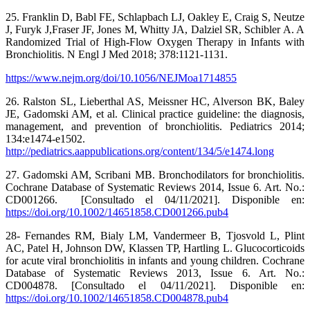
25. Franklin D, Babl FE, Schlapbach LJ, Oakley E, Craig S, Neutze
J, Furyk J,Fraser JF, Jones M, Whitty JA, Dalziel SR, Schibler A. A
Randomized Trial of High-Flow Oxygen Therapy in Infants with
Bronchiolitis. N Engl J Med 2018; 378:1121-1131.
https://www.nejm.org/doi/10.1056/NEJMoa1714855
26. Ralston SL, Lieberthal AS, Meissner HC, Alverson BK, Baley
JE, Gadomski AM, et al. Clinical practice guideline: the diagnosis,
management, and prevention of bronchiolitis. Pediatrics 2014;
134:e1474-e1502.
http://pediatrics.aappublications.org/content/134/5/e1474.long
27. Gadomski AM, Scribani MB. Bronchodilators for bronchiolitis.
Cochrane Database of Systematic Reviews 2014, Issue 6. Art. No.:
CD001266. [Consultado el 04/11/2021]. Disponible en:
https://doi.org/10.1002/14651858.CD001266.pub4
28- Fernandes RM, Bialy LM, Vandermeer B, Tjosvold L, Plint
AC, Patel H, Johnson DW, Klassen TP, Hartling L. Glucocorticoids
for acute viral bronchiolitis in infants and young children. Cochrane
Database of Systematic Reviews 2013, Issue 6. Art. No.:
CD004878. [Consultado el 04/11/2021]. Disponible en:
https://doi.org/10.1002/14651858.CD004878.pub4