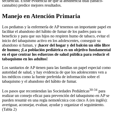
secuencial. Existe evidencia de que la abstinencia dual (tabaco-
cannabis) predice mejores resultados.
Manejo en Atención Primaria
Los pediatras y la enfermería de AP tenemos un importante papel en
facilitar el abandono del hábito de fumar de los padres para su
beneficio y para que sus hijos no respiren humo de tabaco, evitar el
inicio del tabaquismo activo en los adolescentes, conseguir su
abandono si fuman, y
¡hacer del hogar y del balcón un sitio libre
de humos¡
¡La población pediátrica es un objetivo fundamental
en el que centrar los esfuerzos de salud pública para reducir el
tabaquismo en los adultos!
Los sanitarios de AP tienen para las familias un papel especial como
autoridad de salud, y hay evidencia de que los adolescentes ven a
los médicos como la fuente preferida de información sobre el
tabaquismo y el abandono del hábito de fumar.
30-34
Los pasos que recomiendan las Sociedades Pediátricas
para
realizar un consejo eficaz para prevención del tabaquismo en AP se
pueden resumir en una regla nemotécnica con cinco A (en inglés):
averiguar, aconsejar, evaluar, ayudar y organizar el seguimiento.
(Tabla 2)