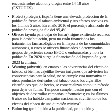
encuesta sobre alcohol y drogas entre 14-18 años
(ESTUDES).
P
rotect (proteger): España tiene una elevada protección de la
población frente al tabaco ambiental y sus efectos nocivos en
los últimos 5 años. En el año 2016 el porcentaje alcanzado de
población protegida fue del 95,4%.
O
frecer (ayuda para dejar de fumar): sigue existiendo recursos
para la deshabituación, pero no están financiados los
tratamientos farmacológicos en la mayoría de las comunidades
autónomas, o estos se ofrecen financiados a determinados
grupos de pacientes como EPOC o embarazadas y no a la
población En 2020 surge la financiación del bupropión y en
5
2023 la citisina.
W
arning (advertir): en cuanto a las advertencias del efecto de
tabaco, si bien las cajetillas llevan imágenes que advierten las
consecuencias para la salud, no se cumple esta normativa en
otros productos derivados del tabaco como los cigarrillos
electrónicos que, de hecho, se comercializan como un método
para dejar de fumar. Tampoco cumple nuestro país con el
objetivo de desarrollar campañas informativas; en los últimos
6 años no ha habido campañas nacionales advirtiendo de los
4
efectos del tabaco de una duración mínima
.
E
nforcing (prohibición a la publicidad, promoción y