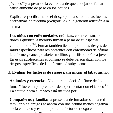
26
jóvenes
y a pesar de la evidencia de que el dejar de fumar
causa aumento de peso en los adultos.
Explicar específicamente el riesgo para la salud de las fuentes
alternativas de nicotina (e-cigarrillo), que generan adicción a la
35
misma
.
Los niños con enfermedades crónicas,
como el asma o la
fibrosis quística, a menudo fuman a pesar de su especial
34
vulnerabilidad
. Fumar también tiene importantes riesgos de
salud específicos para los pacientes con enfermedad de células
falciformes, cáncer, diabetes mellitus y artritis idiopática juvenil.
En estos adolescentes el consejo se debe personalizar con los
riesgos específicos de la enfermedad subyacente.
Evaluar los factores de riesgo para iniciar el tabaquismo:
Actitudes y creencias:
No tener una decisión firme de “no
36
fumar” fue el mejor predictor de experimentar con el tabaco
.
La actitud hacia el tabaco está influida por:
Compañeros y familia:
la presencia de fumadores en la red
familiar o de amigos se asocia con una actitud menos negativa
hacia el tabaco y es un importante factor de riesgo en la
24,32,36