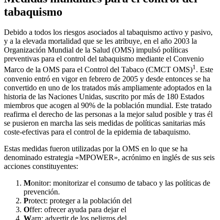
tabaquismo
Debido a todos los riesgos asociados al tabaquismo activo y pasivo,
y a la elevada mortalidad que se les atribuye, en el año 2003 la
Organización Mundial de la Salud (OMS) impulsó políticas
preventivas para el control del tabaquismo mediante el Convenio
1
Marco de la OMS para el Control del Tabaco (CMCT OMS)
. Este
convenio entró en vigor en febrero de 2005 y desde entonces se ha
convertido en uno de los tratados más ampliamente adoptados en la
historia de las Naciones Unidas, suscrito por más de 180 Estados
miembros que acogen al 90% de la población mundial. Este tratado
reafirma el derecho de las personas a la mejor salud posible y tras él
se pusieron en marcha las seis medidas de políticas sanitarias más
coste-efectivas para el control de la epidemia de tabaquismo.
Estas medidas fueron utilizadas por la OMS en lo que se ha
denominado estrategia «MPOWER», acrónimo en inglés de sus seis
acciones constituyentes:
M
onitor: monitorizar el consumo de tabaco y las políticas de
prevención.
P
rotect: proteger a la población del
O
ffer: ofrecer ayuda para dejar el
W
arn: advertir de los peligros del