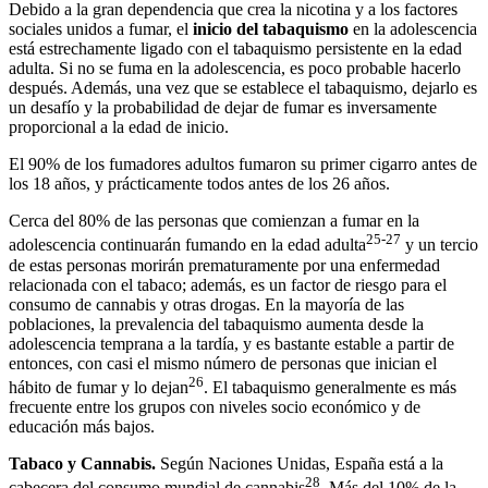
Debido a la gran dependencia que crea la nicotina y a los factores
sociales unidos a fumar, el
inicio del tabaquismo
en la adolescencia
está estrechamente ligado con el tabaquismo persistente en la edad
adulta. Si no se fuma en la adolescencia, es poco probable hacerlo
después. Además, una vez que se establece el tabaquismo, dejarlo es
un desafío y la probabilidad de dejar de fumar es inversamente
proporcional a la edad de inicio.
El 90% de los fumadores adultos fumaron su primer cigarro antes de
los 18 años, y prácticamente todos antes de los 26 años.
Cerca del 80% de las personas que comienzan a fumar en la
25-
27
adolescencia continuarán fumando en la edad adulta
y un tercio
de estas personas morirán prematuramente por una enfermedad
relacionada con el tabaco; además, es un factor de riesgo para el
consumo de cannabis y otras drogas. En la mayoría de las
poblaciones, la prevalencia del tabaquismo aumenta desde la
adolescencia temprana a la tardía, y es bastante estable a partir de
entonces, con casi el mismo número de personas que inician el
26
hábito de fumar y lo dejan
. El tabaquismo generalmente es más
frecuente entre los grupos con niveles socio económico y de
educación más bajos.
Tabaco y Cannabis.
Según Naciones Unidas, España está a la
28
cabecera del consumo mundial de cannabis
. Más del 10% de la