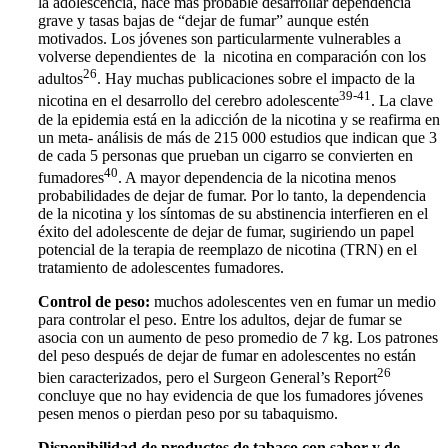
la adolescencia, hace más probable desarrollar dependencia
grave y tasas bajas de “dejar de fumar” aunque estén
motivados. Los jóvenes son particularmente vulnerables a
volverse dependientes de la nicotina en comparación con los
26
adultos
. Hay muchas publicaciones sobre el impacto de la
39-41
nicotina en el desarrollo del cerebro adolescente
. La clave
de la epidemia está en la adicción de la nicotina y se reafirma en
un meta- análisis de más de 215 000 estudios que indican que 3
de cada 5 personas que prueban un cigarro se convierten en
40
fumadores
. A mayor dependencia de la nicotina menos
probabilidades de dejar de fumar. Por lo tanto, la dependencia
de la nicotina y los síntomas de su abstinencia interfieren en el
éxito del adolescente de dejar de fumar, sugiriendo un papel
potencial de la terapia de reemplazo de nicotina (TRN) en el
tratamiento de adolescentes fumadores.
Control de peso:
muchos adolescentes ven en fumar un medio
para controlar el peso. Entre los adultos, dejar de fumar se
asocia con un aumento de peso promedio de 7 kg. Los patrones
del peso después de dejar de fumar en adolescentes no están
26
bien caracterizados, pero el Surgeon General’s Report
concluye que no hay evidencia de que los fumadores jóvenes
pesen menos o pierdan peso por su tabaquismo.
Disponibilidad de productos de tabaco con sabor y de