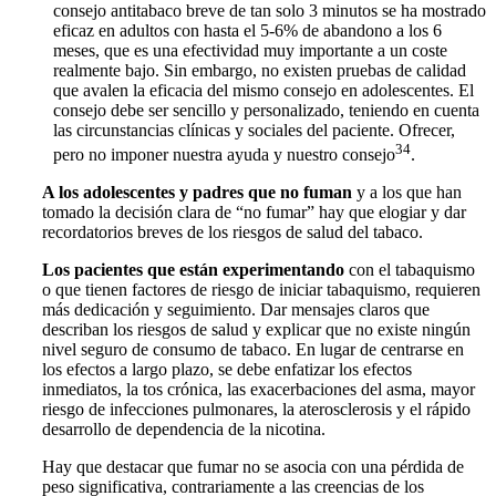
consejo antitabaco breve de tan solo 3 minutos se ha mostrado
eficaz en adultos con hasta el 5-6% de abandono a los 6
meses, que es una efectividad muy importante a un coste
realmente bajo. Sin embargo, no existen pruebas de calidad
que avalen la eficacia del mismo consejo en adolescentes. El
consejo debe ser sencillo y personalizado, teniendo en cuenta
las circunstancias clínicas y sociales del paciente. Ofrecer,
34
pero no imponer nuestra ayuda y nuestro consejo
.
A los adolescentes y padres que no fuman
y a los que han
tomado la decisión clara de “no fumar” hay que elogiar y dar
recordatorios breves de los riesgos de salud del tabaco.
Los pacientes que están experimentando
con el tabaquismo
o que tienen factores de riesgo de iniciar tabaquismo, requieren
más dedicación y seguimiento. Dar mensajes claros que
describan los riesgos de salud y explicar que no existe ningún
nivel seguro de consumo de tabaco. En lugar de centrarse en
los efectos a largo plazo, se debe enfatizar los efectos
inmediatos, la tos crónica, las exacerbaciones del asma, mayor
riesgo de infecciones pulmonares, la aterosclerosis y el rápido
desarrollo de dependencia de la nicotina.
Hay que destacar que fumar no se asocia con una pérdida de
peso significativa, contrariamente a las creencias de los