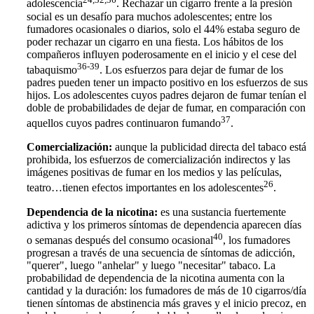
adolescencia
. Rechazar un cigarro frente a la presión
social es un desafío para muchos adolescentes; entre los
fumadores ocasionales o diarios, solo el 44% estaba seguro de
poder rechazar un cigarro en una fiesta. Los hábitos de los
compañeros influyen poderosamente en el inicio y el cese del
36-39
tabaquismo
. Los esfuerzos para dejar de fumar de los
padres pueden tener un impacto positivo en los esfuerzos de sus
hijos. Los adolescentes cuyos padres dejaron de fumar tenían el
doble de probabilidades de dejar de fumar, en comparación con
37
aquellos cuyos padres continuaron fumando
.
Comercialización:
aunque la publicidad directa del tabaco está
prohibida, los esfuerzos de comercialización indirectos y las
imágenes positivas de fumar en los medios y las películas,
26
teatro…tienen efectos importantes en los adolescentes
.
Dependencia de la nicotina:
es una sustancia fuertemente
adictiva y los primeros síntomas de dependencia aparecen días
40
o semanas después del consumo ocasional
, los fumadores
progresan a través de una secuencia de síntomas de adicción,
"querer", luego "anhelar" y luego "necesitar" tabaco. La
probabilidad de dependencia de la nicotina aumenta con la
cantidad y la duración: los fumadores de más de 10 cigarros/día
tienen síntomas de abstinencia más graves y el inicio precoz, en