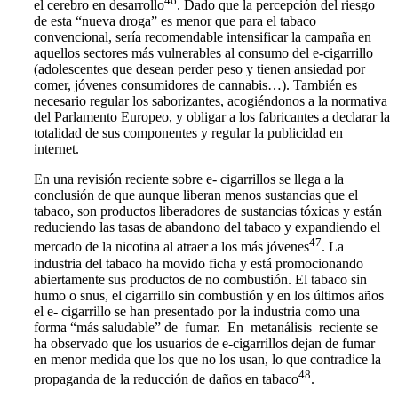
46
el cerebro en desarrollo
. Dado que la percepción del riesgo
de esta “nueva droga” es menor que para el tabaco
convencional, sería recomendable intensificar la campaña en
aquellos sectores más vulnerables al consumo del e-cigarrillo
(adolescentes que desean perder peso y tienen ansiedad por
comer, jóvenes consumidores de cannabis…). También es
necesario regular los saborizantes, acogiéndonos a la normativa
del Parlamento Europeo, y obligar a los fabricantes a declarar la
totalidad de sus componentes y regular la publicidad en
internet.
En una revisión reciente sobre e- cigarrillos se llega a la
conclusión de que aunque liberan menos sustancias que el
tabaco, son productos liberadores de sustancias tóxicas y están
reduciendo las tasas de abandono del tabaco y expandiendo el
47
mercado de la nicotina al atraer a los más jóvenes
. La
industria del tabaco ha movido ficha y está promocionando
abiertamente sus productos de no combustión. El tabaco sin
humo o snus, el cigarrillo sin combustión y en los últimos años
el e- cigarrillo se han presentado por la industria como una
forma “más saludable” de fumar. En metanálisis reciente se
ha observado que los usuarios de e-cigarrillos dejan de fumar
en menor medida que los que no los usan, lo que contradice la
48
propaganda de la reducción de daños en tabaco
.