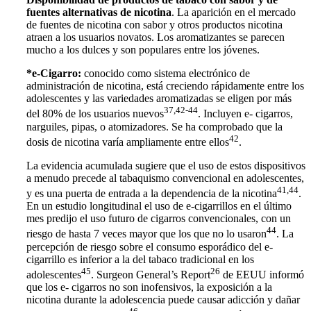
fuentes alternativas de nicotina
. La aparición en el mercado
de fuentes de nicotina con sabor y otros productos nicotina
atraen a los usuarios novatos. Los aromatizantes se parecen
mucho a los dulces y son populares entre los jóvenes.
*e-Cigarro:
conocido como sistema electrónico de
administración de nicotina, está creciendo rápidamente entre los
adolescentes y las variedades aromatizadas se eligen por más
37,42-44
del 80% de los usuarios nuevos
. Incluyen e- cigarros,
narguiles, pipas, o atomizadores. Se ha comprobado que la
42
dosis de nicotina varía ampliamente entre ellos
.
La evidencia acumulada sugiere que el uso de estos dispositivos
a menudo precede al tabaquismo convencional en adolescentes,
41,44
y es una puerta de entrada a la dependencia de la nicotina
.
En un estudio longitudinal el uso de e-cigarrillos en el último
mes predijo el uso futuro de cigarros convencionales, con un
44
riesgo de hasta 7 veces mayor que los que no lo usaron
. La
percepción de riesgo sobre el consumo esporádico del e-
cigarrillo es inferior a la del tabaco tradicional en los
45
26
adolescentes
. Surgeon General’s Report
de EEUU informó
que los e- cigarros no son inofensivos, la exposición a la
nicotina durante la adolescencia puede causar adicción y dañar