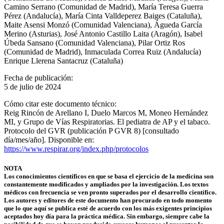
Camino Serrano (Comunidad de Madrid), María Teresa Guerra
Pérez (Andalucía), María Cinta Valldeperez Baiges (Cataluña),
Maite Asensi Monzó (Comunidad Valenciana), Águeda García
Merino (Asturias), José Antonio Castillo Laita (Aragón), Isabel
Úbeda Sansano (Comunidad Valenciana), Pilar Ortiz Ros
(Comunidad de Madrid), Inmaculada Correa Ruiz (Andalucía)
Enrique Llerena Santacruz (Cataluña)
Fecha de publicación:
5 de julio de 2024
Cómo citar este documento técnico:
Reig Rincón de Arellano I, Duelo Marcos M, Moneo Hernández
MI, y Grupo de Vías Respiratorias. El pediatra de AP y el tabaco.
Protocolo del GVR (publicación P GVR 8) [consultado
día/mes/año]. Disponible en:
https://www.respirar.org/index.php/protocolos
NOTA
Los conocimientos científicos en que se basa el ejercicio de la medicina son
constantemente modificados y ampliados por la investigación. Los textos
médicos con frecuencia se ven pronto superados por el desarrollo científico.
Los autores y editores de este documento han procurado en todo momento
que lo que aquí se publica esté de acuerdo con los más exigentes principios
aceptados hoy día para la práctica médica. Sin embargo, siempre cabe la