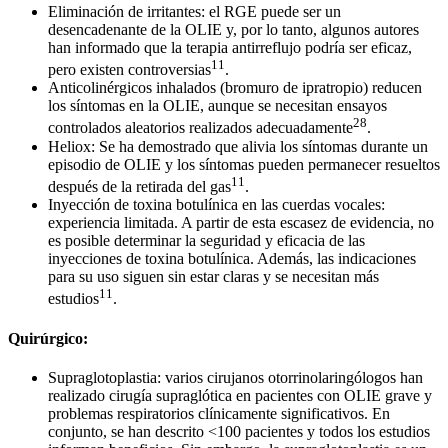
Eliminación de irritantes: el RGE puede ser un
desencadenante de la OLIE y, por lo tanto, algunos autores
han informado que la terapia antirreflujo podría ser eficaz,
11
pero existen controversias
.
Anticolinérgicos inhalados (bromuro de ipratropio) reducen
los síntomas en la OLIE, aunque se necesitan ensayos
28
controlados aleatorios realizados adecuadamente
.
Heliox: Se ha demostrado que alivia los síntomas durante un
episodio de OLIE y los síntomas pueden permanecer resueltos
11
después de la retirada del gas
.
Inyección de toxina botulínica en las cuerdas vocales:
experiencia limitada. A partir de esta escasez de evidencia, no
es posible determinar la seguridad y eficacia de las
inyecciones de toxina botulínica. Además, las indicaciones
para su uso siguen sin estar claras y se necesitan más
11
estudios
.
Quirúrgico:
Supraglotoplastia: varios cirujanos otorrinolaringólogos han
realizado cirugía supraglótica en pacientes con OLIE grave y
problemas respiratorios clínicamente significativos. En
conjunto, se han descrito <100 pacientes y todos los estudios