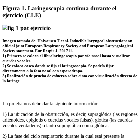
Figura 1. Laringoscopia continua durante el
ejercicio
(CLE)
Imagen tomada de: Halvorsen T et al. Inducible laryngeal obstruction: an
official joint European Respiratory Society and European Laryngological
Society statement. Eur Respir J. 201711.
1) Primero se coloca el fibrolaringoscopio por vía nasal hasta visualizar
cuerdas vocales.
2) Se coloca casco donde se fija el laringoscopio. Se podría fijar
directamente a la fosa nasal con esparadrapo.
3) Realización de prueba de esfuerzo sobre cinta con visualización directa de
la laringe
La prueba nos debe dar la siguiente información:
1) La ubicación de la obstrucción, es decir, supraglótica (las regiones
aritenoides, epiglotis o cuerdas vocales falsas), glótica (las cuerdas
vocales verdaderas) o tanto supraglótica como glótica.
2) La fase del ciclo respiratorio durante la cual está presente la