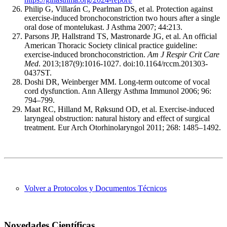
Philip G, Villarán C, Pearlman DS, et al. Protection against
exercise-induced bronchoconstriction two hours after a single
oral dose of montelukast. J Asthma 2007; 44:213.
Parsons JP, Hallstrand TS, Mastronarde JG, et al. An official
American Thoracic Society clinical practice guideline:
exercise-induced bronchoconstriction.
Am J Respir Crit Care
Med
. 2013;187(9):1016-1027. doi:10.1164/rccm.201303-
0437ST.
Doshi DR, Weinberger MM. Long-term outcome of vocal
cord dysfunction. Ann Allergy Asthma Immunol 2006; 96:
794–799.
Maat RC, Hilland M, Røksund OD, et al. Exercise-induced
laryngeal obstruction: natural history and effect of surgical
treatment. Eur Arch Otorhinolaryngol 2011; 268: 1485–1492.
Volver a Protocolos y Documentos Técnicos
Novedades Científicas