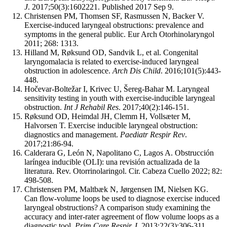
J
. 2017;50(3):1602221. Published 2017 Sep 9.
Christensen PM, Thomsen SF, Rasmussen N, Backer V.
Exercise-induced laryngeal obstructions: prevalence and
symptoms in the general public. Eur Arch Otorhinolaryngol
2011; 268: 1313.
Hilland M, Røksund OD, Sandvik L, et al. Congenital
laryngomalacia is related to exercise-induced laryngeal
obstruction in adolescence.
Arch Dis Child
. 2016;101(5):443-
448.
Hočevar-Boltežar I, Krivec U, Šereg-Bahar M. Laryngeal
sensitivity testing in youth with exercise-inducible laryngeal
obstruction.
Int J Rehabil Res
. 2017;40(2):146-151.
Røksund OD, Heimdal JH, Clemm H, Vollsæter M,
Halvorsen T. Exercise inducible laryngeal obstruction:
diagnostics and management.
Paediatr Respir Rev
.
2017;21:86-94.
Calderara G, León N, Napolitano C, Lagos A. Obstrucción
laríngea inducible (OLI): una revisión actualizada de la
literatura. Rev. Otorrinolaringol. Cir. Cabeza Cuello 2022; 82:
498-508.
Christensen PM, Maltbæk N, Jørgensen IM, Nielsen KG.
Can flow-volume loops be used to diagnose exercise induced
laryngeal obstructions? A comparison study examining the
accuracy and inter-rater agreement of flow volume loops as a
diagnostic tool.
Prim Care Respir J
. 2013;22(3):306-311.