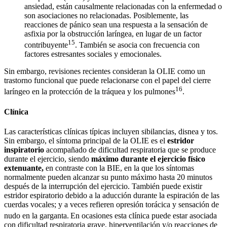
ansiedad, están causalmente relacionadas con la enfermedad o
son asociaciones no relacionadas. Posiblemente, las
reacciones de pánico sean una respuesta a la sensación de
asfixia por la obstrucción laríngea, en lugar de un factor
15
contribuyente
. También se asocia con frecuencia con
factores estresantes sociales y emocionales.
Sin embargo, revisiones recientes consideran la OLIE como un
trastorno funcional que puede relacionarse con el papel del cierre
16
laríngeo en la protección de la tráquea y los pulmones
.
Clínica
Las características clínicas típicas incluyen sibilancias, disnea y tos.
Sin embargo, el síntoma principal de la OLIE es el
estridor
inspiratorio
acompañado de dificultad respiratoria que se produce
durante el ejercicio, siendo
máximo durante el ejercicio físico
extenuante,
en contraste con la BIE, en la que los síntomas
normalmente pueden alcanzar su punto máximo hasta 20 minutos
después de la interrupción del ejercicio. También puede existir
estridor espiratorio debido a la aducción durante la espiración de las
cuerdas vocales; y a veces refieren opresión torácica y sensación de
nudo en la garganta.
En ocasiones esta clínica puede estar asociada
con dificultad respiratoria grave, hiperventilación y/o reacciones de