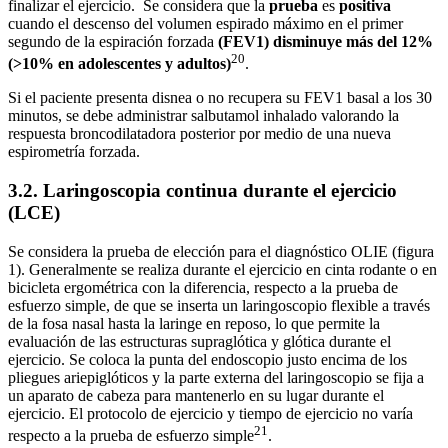
finalizar el ejercicio. Se considera que la
prueba
es
positiva
cuando el descenso del volumen espirado máximo en el primer
segundo de la espiración forzada
(FEV1) disminuye más del 12%
20
(>10% en adolescentes y adultos)
.
Si el paciente presenta disnea o no recupera su FEV1 basal a los 30
minutos, se debe administrar salbutamol inhalado valorando la
respuesta broncodilatadora posterior por medio de una nueva
espirometría forzada.
3.2. Laringoscopia continua durante el ejercicio
(LCE)
Se considera la prueba de elección para el diagnóstico OLIE (figura
1). Generalmente se realiza durante el ejercicio en cinta rodante o en
bicicleta ergométrica con la diferencia, respecto a la prueba de
esfuerzo simple, de que se inserta un laringoscopio flexible a través
de la fosa nasal hasta la laringe en reposo, lo que permite la
evaluación de las estructuras supraglótica y glótica durante el
ejercicio. Se coloca la punta del endoscopio justo encima de los
pliegues ariepiglóticos y la parte externa del laringoscopio se fija a
un aparato de cabeza para mantenerlo en su lugar durante el
ejercicio. El protocolo de ejercicio y tiempo de ejercicio no varía
21
respecto a la prueba de esfuerzo simple
.