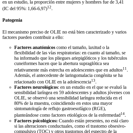
en un estudio, la proporción entre mujeres y hombres fue de 3,41
12
(IC del 95%: 1,66-6,97)
.
Patogenia
El mecanismo preciso de OLIE no está bien caracterizado y varios
factores pueden contribuir a ello:
Factores anatómicos
como el tamaño, laxitud o la
flexibilidad de las vías respiratorias: en cuanto al tamaño, se
ha informado que los pliegues ariepiglóticos y los tubérculos
cuneiformes hacen que la abertura supraglótica sea
11
relativamente más estrecha en adolescentes que en adultos
.
Además, el antecedente de laringomalacia congénita se ha
13
relacionado con OLIE en la adolescencia
.
Factores neurológicos
: en un estudio en el que se evaluó la
sensibilidad laríngea en 59 adolescentes y adultos jóvenes con
OLIE, se observó una sensibilidad laríngea reducida en el
80% de la muestra, coincidiendo en estos una mayor
sintomatología de reflujo gastroesofágico (RGE),
14
planteándose como factores etiológicos de la enfermedad
.
Factores psicológicos:
Cuando están presentes, no está claro
si las alteraciones conductuales, como el trastorno obsesivo-
compulsivo (TOC) y otros trastornos del espectro de la