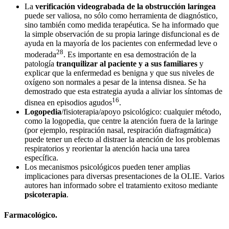
La
verificación videograbada de la obstrucción laríngea
puede ser valiosa, no sólo como herramienta de diagnóstico,
sino también como medida terapéutica. Se ha informado que
la simple observación de su propia laringe disfuncional es de
ayuda en la mayoría de los pacientes con enfermedad leve o
28
moderada
. Es importante en esa demostración de la
patología
tranquilizar al paciente y a sus familiares
y
explicar que la enfermedad es benigna y que sus niveles de
oxígeno son normales a pesar de la intensa disnea. Se ha
demostrado que esta estrategia ayuda a aliviar los síntomas de
16
disnea en episodios agudos
.
Logopedia
/fisioterapia/apoyo psicológico: cualquier método,
como la logopedia, que centre la atención fuera de la laringe
(por ejemplo, respiración nasal, respiración diafragmática)
puede tener un efecto al distraer la atención de los problemas
respiratorios y reorientar la atención hacia una tarea
específica.
Los mecanismos psicológicos pueden tener amplias
implicaciones para diversas presentaciones de la OLIE. Varios
autores han informado sobre el tratamiento exitoso mediante
psicoterapia
.
Farmacológico.