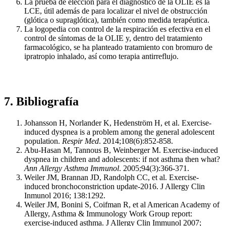
La prueba de elección para el diagnóstico de la OLIE es la
LCE, útil además de para localizar el nivel de obstrucción
(glótica o supraglótica), también como medida terapéutica.
La logopedia con control de la respiración es efectiva en el
control de síntomas de la OLIE y, dentro del tratamiento
farmacológico, se ha planteado tratamiento con bromuro de
ipratropio inhalado, así como terapia antirreflujo.
7. Bibliografía
Johansson H, Norlander K, Hedenström H, et al. Exercise-
induced dyspnea is a problem among the general adolescent
population.
Respir Med
. 2014;108(6):852-858.
Abu-Hasan M, Tannous B, Weinberger M. Exercise-induced
dyspnea in children and adolescents: if not asthma then what?
Ann Allergy Asthma Immunol
. 2005;94(3):366-371.
Weiler JM, Brannan JD, Randolph CC, et al. Exercise-
induced bronchoconstriction update-2016. J Allergy Clin
Inmunol 2016; 138:1292.
Weiler JM, Bonini S, Coifman R, et al American Academy of
Allergy, Asthma & Immunology Work Group report:
exercise-induced asthma. J Allergy Clin Immunol 2007;