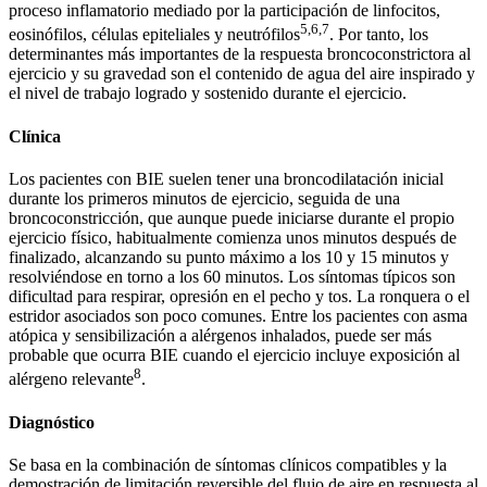
proceso inflamatorio mediado por la participación de linfocitos,
5,6,7
eosinófilos, células epiteliales y neutrófilos
. Por tanto, los
determinantes más importantes de la respuesta broncoconstrictora al
ejercicio y su gravedad son el contenido de agua del aire inspirado y
el nivel de trabajo logrado y sostenido durante el ejercicio.
Clínica
Los pacientes con BIE suelen tener una broncodilatación inicial
durante los primeros minutos de ejercicio, seguida de una
broncoconstricción, que aunque puede iniciarse durante el propio
ejercicio físico, habitualmente comienza unos minutos después de
finalizado, alcanzando su punto máximo a los 10 y 15 minutos y
resolviéndose en torno a los 60 minutos. Los síntomas típicos son
dificultad para respirar, opresión en el pecho y tos. La ronquera o el
estridor asociados son poco comunes. Entre los pacientes con asma
atópica y sensibilización a alérgenos inhalados, puede ser más
probable que ocurra BIE cuando el ejercicio incluye exposición al
8
alérgeno relevante
.
Diagnóstico
Se basa en la combinación de síntomas clínicos compatibles y la
demostración de limitación reversible del flujo de aire en respuesta al