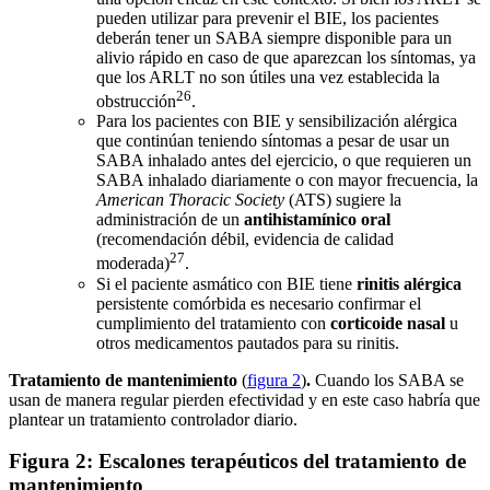
pueden utilizar para prevenir el BIE, los pacientes
deberán tener un SABA siempre disponible para un
alivio rápido en caso de que aparezcan los síntomas, ya
que los ARLT no son útiles una vez establecida la
26
obstrucción
.
Para los pacientes con BIE y sensibilización alérgica
que continúan teniendo síntomas a pesar de usar un
SABA inhalado antes del ejercicio, o que requieren un
SABA inhalado diariamente o con mayor frecuencia, la
American Thoracic Society
(ATS) sugiere la
administración de un
antihistamínico oral
(recomendación débil, evidencia de calidad
27
moderada)
.
Si el paciente asmático con BIE tiene
rinitis alérgica
persistente comórbida es necesario confirmar el
cumplimiento del tratamiento con
corticoide nasal
u
otros medicamentos pautados para su rinitis.
Tratamiento de mantenimiento
(
figura 2
)
.
Cuando los SABA se
usan de manera regular pierden efectividad y en este caso habría que
plantear un tratamiento controlador diario.
Figura 2: Escalones terapéuticos del tratamiento de
mantenimiento