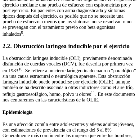
ejercicio mediante una prueba de esfuerzo con espirometrías pre y
post ejercicio. En pacientes con asma diagnosticada y síntomas
típicos después del ejercicio, es posible que no se necesite una
prueba de esfuerzo a menos que los síntomas no se resuelvan o no
se prevengan con el tratamiento previo con beta-agonistas
9
inhalados
.
2.2. Obstrucción laríngea inducible por el ejercicio
La obstrucción laríngea inducible (OLI), previamente denominada
disfunción de cuerdas vocales (DCV), fue descrita por primera vez
10
en 1983
. Se refiere a un cierre laríngeo inadecuado o “paradójico”
sin una causa estructural o neurológica aparente. Esta obstrucción
laríngea inducible puede producirse por ejercicio (OLIE), aunque
también se ha descrito asociada a otros inductores como el aire frío,
11
reflujo gastroesofágico, humo, polvo u olores
. En este documento
nos centraremos en las características de la OLIE.
Epidemiología
Es una afección común entre adolescentes y atletas adultos jóvenes,
con estimaciones de prevalencia en el rango del 5 al 8%.
Generalmente más común entre las mujeres que entre los hombres;