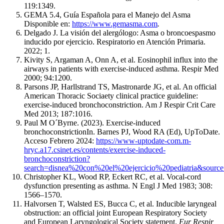
119:1349.
GEMA 5.4, Guía Española para el Manejo del Asma
Disponible en:
https://www.gemasma.com
.
Delgado J. La visión del alergólogo: Asma o broncoespasmo
inducido por ejercicio. Respiratorio en Atención Primaria.
2022; 1.
Kivity S, Argaman A, Onn A, et al. Eosinophil influx into the
airways in patients with exercise-induced asthma. Respir Med
2000; 94:1200.
Parsons JP, Harllstrand TS, Mastronarde JG, et al. An official
American Thoracic Sociaety clinical practice guideline:
exercise-induced bronchoconstriction. Am J Respir Crit Care
Med 2013; 187:1016.
Paul M O´Byrne. (2023). Exercise-induced
bronchoconstrictionIn. Barnes PJ, Wood RA (Ed), UpToDate.
Acceso Febrero 2024:
https://www-uptodate-com.m-
hryc.a17.csinet.es/contents/exercise-induced-
bronchoconstriction?
search=disnea%20con%20el%20ejercicio%20pediatria&source
Christopher KL, Wood RP, Eckert RC, et al. Vocal-cord
dysfunction presenting as asthma. N Engl J Med 1983; 308:
1566–1570.
Halvorsen T, Walsted ES, Bucca C, et al. Inducible laryngeal
obstruction: an official joint European Respiratory Society
and European Laryngological Society statement.
Eur Respir