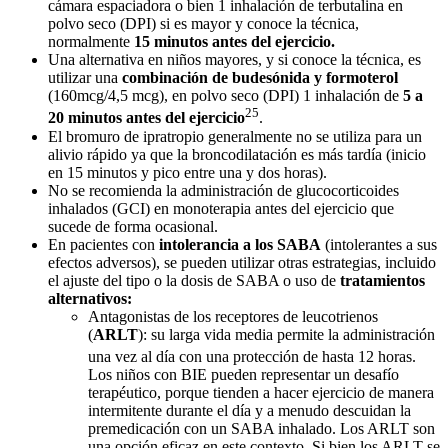
cámara espaciadora o bien 1 inhalación de terbutalina en
polvo seco (DPI) si es mayor y conoce la técnica,
normalmente
15 minutos antes del ejercicio.
Una alternativa en niños mayores, y si conoce la técnica, es
utilizar una
combinación de budes
ónida y formoterol
(160mcg/4,5 mcg), en polvo seco (DPI) 1 inhalación de
5 a
25
20 minutos antes del ejercicio
.
El bromuro de ipratropio generalmente no se utiliza para un
alivio rápido ya que la broncodilatación es más tardía (inicio
en 15 minutos y pico entre una y dos horas).
No se recomienda la administración de glucocorticoides
inhalados (GCI) en monoterapia antes del ejercicio que
sucede de forma ocasional.
En pacientes con
intolerancia a los SABA
(intolerantes a sus
efectos adversos), se pueden utilizar otras estrategias, incluido
el ajuste del tipo o la dosis de SABA o uso de
tratamientos
alternativos:
Antagonistas de los receptores de leucotrienos
(
ARLT
): su larga vida media permite la administración
una vez al día con una protección de hasta 12 horas.
Los niños con BIE pueden representar un desafío
terapéutico, porque tienden a hacer ejercicio de manera
intermitente durante el día y a menudo descuidan la
premedicación con un SABA inhalado. Los ARLT son
una opción eficaz en este contexto. Si bien los ARLT se