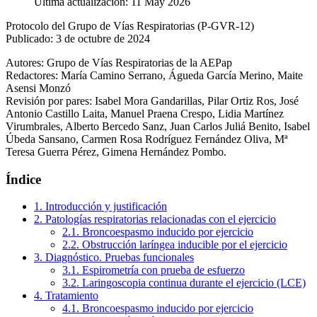
Última actualización: 11 May 2026
Protocolo del Grupo de Vías Respiratorias (P‑GVR‑12)
Publicado: 3 de octubre de 2024
Autores: Grupo de Vías Respiratorias de la AEPap
Redactores: María Camino Serrano, Águeda García Merino, Maite
Asensi Monzó
Revisión por pares: Isabel Mora Gandarillas, Pilar Ortiz Ros, José
Antonio Castillo Laita, Manuel Praena Crespo, Lidia Martínez
Virumbrales, Alberto Bercedo Sanz, Juan Carlos Juliá Benito, Isabel
Úbeda Sansano, Carmen Rosa Rodríguez Fernández Oliva, Mª
Teresa Guerra Pérez, Gimena Hernández Pombo.
Índice
1. Introducción y justificación
2. Patologías respiratorias relacionadas con el ejercicio
2.1. Broncoespasmo inducido por ejercicio
2.2. Obstrucción laríngea inducible por el ejercicio
3. Diagnóstico. Pruebas funcionales
3.1. Espirometría con prueba de esfuerzo
3.2. Laringoscopia continua durante el ejercicio (LCE)
4. Tratamiento
4.1. Broncoespasmo inducido por ejercicio