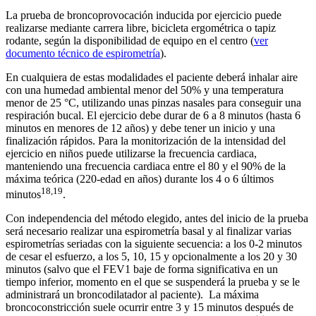
La prueba de broncoprovocación inducida por ejercicio puede
realizarse mediante carrera libre, bicicleta ergométrica o tapiz
rodante, según la disponibilidad de equipo en el centro (
ver
documento técnico de espirometría
).
En cualquiera de estas modalidades el paciente deberá inhalar aire
con una humedad ambiental menor del 50% y una temperatura
menor de 25 °C, utilizando unas pinzas nasales para conseguir una
respiración bucal. El ejercicio debe durar de 6 a 8 minutos (hasta 6
minutos en menores de 12 años) y debe tener un inicio y una
finalización rápidos. Para la monitorización de la intensidad del
ejercicio en niños puede utilizarse la frecuencia cardiaca,
manteniendo una frecuencia cardiaca entre el 80 y el 90% de la
máxima teórica (220-edad en años) durante los 4 o 6 últimos
18,19
minutos
.
Con independencia del método elegido, antes del inicio de la prueba
será necesario realizar una espirometría basal y al finalizar varias
espirometrías seriadas con la siguiente secuencia: a los 0-2 minutos
de cesar el esfuerzo, a los 5, 10, 15 y opcionalmente a los 20 y 30
minutos (salvo que el FEV1 baje de forma significativa en un
tiempo inferior, momento en el que se suspenderá la prueba y se le
administrará un broncodilatador al paciente). La máxima
broncoconstricción suele ocurrir entre 3 y 15 minutos después de