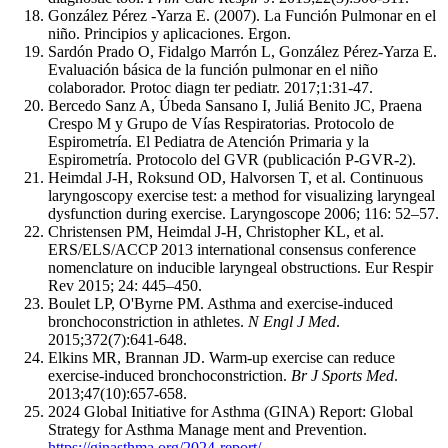
González Pérez -Yarza E. (2007). La Función Pulmonar en el
niño. Principios y aplicaciones. Ergon.
Sardón Prado O, Fidalgo Marrón L, González Pérez-Yarza E.
Evaluación básica de la función pulmonar en el niño
colaborador. Protoc diagn ter pediatr. 2017;1:31-47.
Bercedo Sanz A, Úbeda Sansano I, Juliá Benito JC, Praena
Crespo M y Grupo de Vías Respiratorias. Protocolo de
Espirometría. El Pediatra de Atención Primaria y la
Espirometría. Protocolo del GVR (publicación P-GVR-2).
Heimdal J-H, Roksund OD, Halvorsen T, et al. Continuous
laryngoscopy exercise test: a method for visualizing laryngeal
dysfunction during exercise. Laryngoscope 2006; 116: 52–57.
Christensen PM, Heimdal J-H, Christopher KL, et al.
ERS/ELS/ACCP 2013 international consensus conference
nomenclature on inducible laryngeal obstructions. Eur Respir
Rev 2015; 24: 445–450.
Boulet LP, O'Byrne PM. Asthma and exercise-induced
bronchoconstriction in athletes.
N Engl J Med
.
2015;372(7):641-648.
Elkins MR, Brannan JD. Warm-up exercise can reduce
exercise-induced bronchoconstriction.
Br J Sports Med
.
2013;47(10):657-658.
2024 Global Initiative for Asthma (GINA) Report: Global
Strategy for Asthma Manage ment and Prevention.
https://ginasthma.org/2024-report/