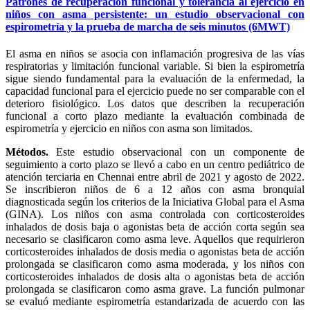
Patrones de recuperación funcional y tolerancia al ejercicio en
niños con asma persistente: un estudio observacional con
espirometría y la prueba de marcha de seis minutos (6MWT)
El asma en niños se asocia con inflamación progresiva de las vías
respiratorias y limitación funcional variable. Si bien la espirometría
sigue siendo fundamental para la evaluación de la enfermedad, la
capacidad funcional para el ejercicio puede no ser comparable con el
deterioro fisiológico. Los datos que describen la recuperación
funcional a corto plazo mediante la evaluación combinada de
espirometría y ejercicio en niños con asma son limitados.
Métodos.
Este estudio observacional con un componente de
seguimiento a corto plazo se llevó a cabo en un centro pediátrico de
atención terciaria en Chennai entre abril de 2021 y agosto de 2022.
Se inscribieron niños de 6 a 12 años con asma bronquial
diagnosticada según los criterios de la Iniciativa Global para el Asma
(GINA). Los niños con asma controlada con corticosteroides
inhalados de dosis baja o agonistas beta de acción corta según sea
necesario se clasificaron como asma leve. Aquellos que requirieron
corticosteroides inhalados de dosis media o agonistas beta de acción
prolongada se clasificaron como asma moderada, y los niños con
corticosteroides inhalados de dosis alta o agonistas beta de acción
prolongada se clasificaron como asma grave. La función pulmonar
se evaluó mediante espirometría estandarizada de acuerdo con las