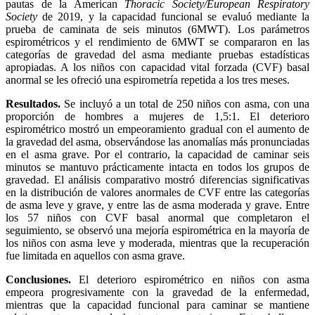
pautas de la American
Thoracic Society/European Respiratory
Society
de 2019, y la capacidad funcional se evaluó mediante la
prueba de caminata de seis minutos (6MWT). Los parámetros
espirométricos y el rendimiento de 6MWT se compararon en las
categorías de gravedad del asma mediante pruebas estadísticas
apropiadas. A los niños con capacidad vital forzada (CVF) basal
anormal se les ofreció una espirometría repetida a los tres meses.
Resultados.
Se incluyó a un total de 250 niños con asma, con una
proporción de hombres a mujeres de 1,5:1. El deterioro
espirométrico mostró un empeoramiento gradual con el aumento de
la gravedad del asma, observándose las anomalías más pronunciadas
en el asma grave. Por el contrario, la capacidad de caminar seis
minutos se mantuvo prácticamente intacta en todos los grupos de
gravedad. El análisis comparativo mostró diferencias significativas
en la distribución de valores anormales de CVF entre las categorías
de asma leve y grave, y entre las de asma moderada y grave. Entre
los 57 niños con CVF basal anormal que completaron el
seguimiento, se observó una mejoría espirométrica en la mayoría de
los niños con asma leve y moderada, mientras que la recuperación
fue limitada en aquellos con asma grave.
Conclusiones.
El deterioro espirométrico en niños con asma
empeora progresivamente con la gravedad de la enfermedad,
mientras que la capacidad funcional para caminar se mantiene