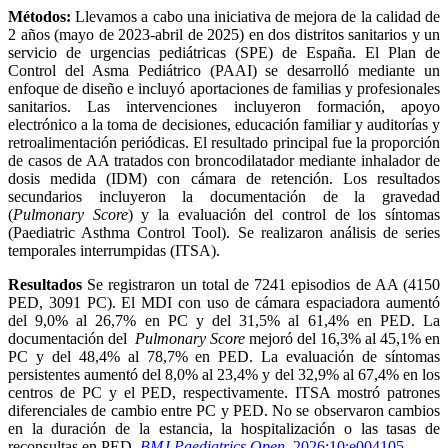
Métodos:
Llevamos a cabo una iniciativa de mejora de la calidad de
2 años (mayo de 2023-abril de 2025) en dos distritos sanitarios y un
servicio de urgencias pediátricas (SPE) de España. El Plan de
Control del Asma Pediátrico (PAAI) se desarrolló mediante un
enfoque de diseño e incluyó aportaciones de familias y profesionales
sanitarios. Las intervenciones incluyeron formación, apoyo
electrónico a la toma de decisiones, educación familiar y auditorías y
retroalimentación periódicas. El resultado principal fue la proporción
de casos de AA tratados con broncodilatador mediante inhalador de
dosis medida (IDM) con cámara de retención. Los resultados
secundarios incluyeron la documentación de la gravedad
(
Pulmonary Score
) y la evaluación del control de los síntomas
(Paediatric Asthma Control Tool). Se realizaron análisis de series
temporales interrumpidas (ITSA).
Resultados
Se registraron un total de 7241 episodios de AA (4150
PED, 3091 PC). El MDI con uso de cámara espaciadora aumentó
del 9,0% al 26,7% en PC y del 31,5% al ​​61,4% en PED. La
documentación del
Pulmonary Score
mejoró del 16,3% al 45,1% en
PC y del 48,4% al 78,7% en PED. La evaluación de síntomas
persistentes aumentó del 8,0% al 23,4% y del 32,9% al 67,4% en los
centros de PC y el PED, respectivamente. ITSA mostró patrones
diferenciales de cambio entre PC y PED. No se observaron cambios
en la duración de la estancia, la hospitalización o las tasas de
reconsultas en PED.
BMJ Paediatrics Open
. 2026;10:e004105.