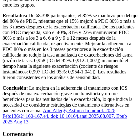
entre los grupos.
Resultados:
De 68.398 participantes, el 85% se mantuvo por debajo
del 80% de PDC, mientras que el 15% mejoró a PDC 80% o más a
los 3 meses después de la exacerbación calificada. De los pacientes
con PDC mejorada, solo el 40%, 31% y 22% mantuvieron PDC
80% o más a los 3 a 6, 6 a 9 y 9 a 12 meses después de la
exacerbación calificada, respectivamente. Mejorar la adherencia a
PDC 80% o más en los 3 meses posteriores a la exacerbación
calificada no redujo la tasa anualizada de exacerbaciones del asma
(razón de tasas: 0,958 [IC del 95%: 0,912-1,007]) ni aumentó el
tiempo hasta la siguiente exacerbación (cociente de riesgos
instantáneos: 0,997 [IC del 95%: 0,954-1,041]). Los resultados
fueron consistentes en los análisis de sensibilidad.
Conclusión:
La mejora en la adherencia al tratamiento con ICS
después de una exacerbación grave fue transitoria y no fue
beneficiosa para los resultados de la exacerbación, lo que indica la
necesidad de considerar estrategias de tratamiento alternativas en
pacientes con asma.
Ann Allergy Asthma Immunol. 2026
Feb;136(2):160-167.e4. doi: 10.1016/j.anai.2025.08.007. Epub
2025 Aug 13.
Comentario