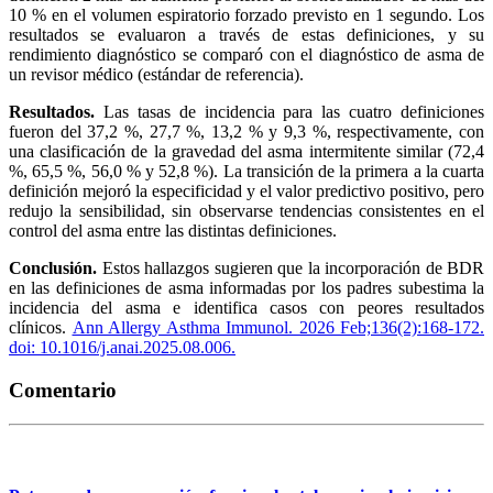
10 % en el volumen espiratorio forzado previsto en 1 segundo. Los
resultados se evaluaron a través de estas definiciones, y su
rendimiento diagnóstico se comparó con el diagnóstico de asma de
un revisor médico (estándar de referencia).
Resultados.
Las tasas de incidencia para las cuatro definiciones
fueron del 37,2 %, 27,7 %, 13,2 % y 9,3 %, respectivamente, con
una clasificación de la gravedad del asma intermitente similar (72,4
%, 65,5 %, 56,0 % y 52,8 %). La transición de la primera a la cuarta
definición mejoró la especificidad y el valor predictivo positivo, pero
redujo la sensibilidad, sin observarse tendencias consistentes en el
control del asma entre las distintas definiciones.
Conclusión.
Estos hallazgos sugieren que la incorporación de BDR
en las definiciones de asma informadas por los padres subestima la
incidencia del asma e identifica casos con peores resultados
clínicos.
Ann Allergy Asthma Immunol. 2026 Feb;136(2):168-172.
doi: 10.1016/j.anai.2025.08.006.
Comentario