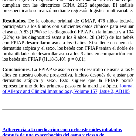
cumplían con las directrices GINA 2025 adaptadas. El análisis
preespecificado se realizó mediante regresión logística multivariable.
Resultados.
De la cohorte original de GMAP, 476 niños todavía
participaban a los 9 años con suficientes datos clínicos para evaluar
el asma. A 83 (17%) se les diagnosticó FPIAP en la infancia y a 104
(22%) se les diagnosticó asma a los 9 años. 28 (34%) de los bebés
con FPIAP desarrollaron asma a los 9 años. Si se tiene en cuenta la
dermatitis atópica y el sexo, los bebés con FPIAP tenían el doble de
probabilidades de desarrollar asma a los 9 años en comparación con
los bebés sin FPIAP ([1,18-3,40], p = 0,01).
Conclusiones.
La FPIAP se asocia con el desarrollo de asma a los 9
años en nuestra cohorte prospectiva, incluso después de ajustar por
dermatitis atópica y sexo. Esto sugiere que la FPIAP podría
representar uno de los primeros pasos en la marcha atópica.
Journal
of Allergy and Clinical Immunology, Volume 157, Issue 2, AB185
Adherencia a la medicación con corticosteroides inhalados
después de una exacerbación del asma y riesgo de