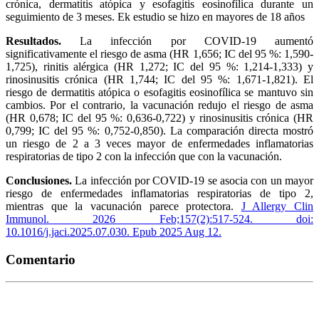
crónica, dermatitis atópica y esofagitis eosinofílica durante un
seguimiento de 3 meses. Ek estudio se hizo en mayores de 18 años
Resultados.
La infección por COVID-19 aumentó
significativamente el riesgo de asma (HR 1,656; IC del 95 %: 1,590-
1,725), rinitis alérgica (HR 1,272; IC del 95 %: 1,214-1,333) y
rinosinusitis crónica (HR 1,744; IC del 95 %: 1,671-1,821). El
riesgo de dermatitis atópica o esofagitis eosinofílica se mantuvo sin
cambios. Por el contrario, la vacunación redujo el riesgo de asma
(HR 0,678; IC del 95 %: 0,636-0,722) y rinosinusitis crónica (HR
0,799; IC del 95 %: 0,752-0,850). La comparación directa mostró
un riesgo de 2 a 3 veces mayor de enfermedades inflamatorias
respiratorias de tipo 2 con la infección que con la vacunación.
Conclusiones.
La infección por COVID-19 se asocia con un mayor
riesgo de enfermedades inflamatorias respiratorias de tipo 2,
mientras que la vacunación parece protectora.
J Allergy Clin
Immunol. 2026 Feb;157(2):517-524. doi:
10.1016/j.jaci.2025.07.030. Epub 2025 Aug 12.
Comentario