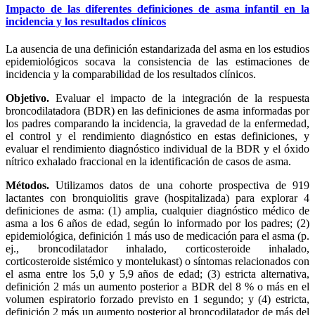
Impacto de las diferentes definiciones de asma infantil en la
incidencia y los resultados clínicos
La ausencia de una definición estandarizada del asma en los estudios
epidemiológicos socava la consistencia de las estimaciones de
incidencia y la comparabilidad de los resultados clínicos.
Objetivo.
Evaluar el impacto de la integración de la respuesta
broncodilatadora (BDR) en las definiciones de asma informadas por
los padres comparando la incidencia, la gravedad de la enfermedad,
el control y el rendimiento diagnóstico en estas definiciones, y
evaluar el rendimiento diagnóstico individual de la BDR y el óxido
nítrico exhalado fraccional en la identificación de casos de asma.
Métodos.
Utilizamos datos de una cohorte prospectiva de 919
lactantes con bronquiolitis grave (hospitalizada) para explorar 4
definiciones de asma: (1) amplia, cualquier diagnóstico médico de
asma a los 6 años de edad, según lo informado por los padres; (2)
epidemiológica, definición 1 más uso de medicación para el asma (p.
ej., broncodilatador inhalado, corticosteroide inhalado,
corticosteroide sistémico y montelukast) o síntomas relacionados con
el asma entre los 5,0 y 5,9 años de edad; (3) estricta alternativa,
definición 2 más un aumento posterior a BDR del 8 % o más en el
volumen espiratorio forzado previsto en 1 segundo; y (4) estricta,
definición 2 más un aumento posterior al broncodilatador de más del