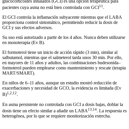
glucocorticoides inhalados (GCI) es una opción terapéutica para
11
pacientes cuya asma no está bien controlada con GCI
.
El GCI controla la inflamación subyacente mientras que el LABA
proporciona control sintomático, permitiendo reducir la dosis de
GCI y sus efectos adversos.
Su uso está autorizado a partir de los 4 años. Nunca deben utilizarse
en monoterapia (Ev B).
El formoterol tiene un inicio de acción rápido (3 min), similar al
salbutamol, mientras que el salmeterol tarda unos 30 min. Por ello,
en mayores de 11 años y adultos, las combinaciones budesonida–
formoterol pueden emplearse como mantenimiento y rescate (terapia
MART/SMART).
En niños de 6–11 años, aunque un estudio mostró reducción de
exacerbaciones y necesidad de GCO, la evidencia es limitada (Ev
1,2,12
B)
.
En asma persistente no controlada con GCI a dosis bajas, doblar la
13,14
dosis tiene un efecto similar a añadir un LABA
. La respuesta es
heterogénea, por lo que se requiere monitorización estrecha.