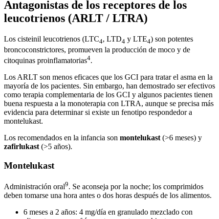
Antagonistas de los receptores de los
leucotrienos (ARLT / LTRA)
Los cisteinil leucotrienos (LTC
, LTD
y LTE
) son potentes
4
4
4
broncoconstrictores, promueven la producción de moco y de
4
citoquinas proinflamatorias
.
Los ARLT son menos eficaces que los GCI para tratar el asma en la
mayoría de los pacientes. Sin embargo, han demostrado ser efectivos
como terapia complementaria de los GCI y algunos pacientes tienen
buena respuesta a la monoterapia con LTRA, aunque se precisa más
evidencia para determinar si existe un fenotipo respondedor a
montelukast.
Los recomendados en la infancia son
montelukast
(>6 meses) y
zafirlukast
(>5 años).
Montelukast
9
Administración oral
. Se aconseja por la noche; los comprimidos
deben tomarse una hora antes o dos horas después de los alimentos.
6 meses a 2 años: 4 mg/día en granulado mezclado con