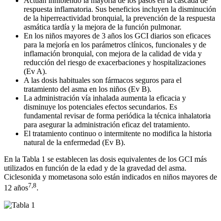
Actúan inhibiendo la mayoría de los pasos en la cascada de
respuesta inflamatoria. Sus beneficios incluyen la disminución
de la hiperreactividad bronquial, la prevención de la respuesta
asmática tardía y la mejora de la función pulmonar.
En los niños mayores de 3 años los GCI diarios son eficaces
para la mejoría en los parámetros clínicos, funcionales y de
inflamación bronquial, con mejora de la calidad de vida y
reducción del riesgo de exacerbaciones y hospitalizaciones
(Ev A).
A las dosis habituales son fármacos seguros para el
tratamiento del asma en los niños (Ev B).
La administración vía inhalada aumenta la eficacia y
disminuye los potenciales efectos secundarios. Es
fundamental revisar de forma periódica la técnica inhalatoria
para asegurar la administración eficaz del tratamiento.
El tratamiento continuo o intermitente no modifica la historia
natural de la enfermedad (Ev B).
En la Tabla 1 se establecen las dosis equivalentes de los GCI más
utilizados en función de la edad y de la gravedad del asma.
Ciclesonida y mometasona solo están indicados en niños mayores de
7,8
12 años
.