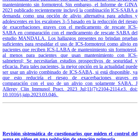
mantenimiento sin formoterol. Sin embargo, el Informe de GINA
2023 publicado recientemente incluyó la combinación ICS-SABA a
demanda como una opción de alivio alternativa para adultos y
adolescentes en los escalones 3–5 basado en la reducción del riesgo
de exacerbaciones graves con el medicamento de rescate ICS-
SABA en comparación con el medicamento de rescate SABA del
estudio MANDALA. Los hallazgos presentes no brindan pruebas
suficientes para respaldar el uso de ICS-formoterol como alivio en
pacientes que reciben ICS-LABA de mantenimiento sin formoterol,
al menos para pacientes que usan mantenimiento con ICS-
salmeterol; Se necesitarían estudios prospectivos de seguridad y
eficacia. Para tales pacientes, la mejor opción en la actualidad puede
ser usar un alivio combinado de ICS-SABA, si está disponible, ya
que esto reduciría el riesgo de exacerbaciones graves en
comparación con el uso de un alivio con solamente SABA. J
Allergy Clin Immunol Pract. 2023 Jul;11(7):2104-2114.e3. doi:
10.1016/j.jaip.2023.03.046.
Revisión sistemática de cuestionarios que miden el control del
asma en niños en una población de atención primaria.