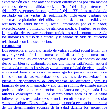
exacerbación en el año anterior fueron estratificados por una medida
compuesta de vulnerabilidad social en "baja" (N = 19), "intermedia"
(N = 27) y grupos de riesgo "alto" (N = 33). Las medidas de
resultado en las visitas de seguimiento incluyeron puntajes de
síntomas respiratorios del niño, control del asma, medidas de
resultado de salud mental y social informadas por el cuidador,
exacerbaciones y utilización de atención médica. También se evaluó
la gravedad de las exacerbaciones reflejadas por las puntuaciones de
los síntomas y el uso de albuterol y la calidad de vida del cuidador
relacionada con la exacerbación.
Resultados:
Los preescolares con alto riesgo de vulnerabilidad social tenían una
mayor gravedad de los síntomas en el día a día y síntomas más
graves durante las exacerbaciones agudas. Los cuidadores de alto
riesgo también se distinguieron por una menor satisfacción general
con la vida en todas las visitas y una menor calidad de vida global y
emocional durante las exacerbaciones agudas que no mejoraron con
la resolución de las exacerbaciones. Las tasas de exacerbación o
visitas al departamento de emergencias no difirieron, pero las
familias de riesgo intermedio y alto tenían significativamente menos
probabilidades de buscar atención ambulatoria no programada.
Los
autores concluyen que
"Los determinantes sociales de la salud
influyen en los resultados de sibilancias en niños en edad preescolar
y sus cuidadores. Estos hallazgos abogan por la evaluación de rutina
de los determinantes sociales de la salud durante los encuentros