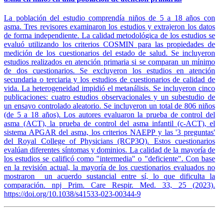
La población del estudio comprendía niños de 5 a 18 años con
asma. Tres revisores examinaron los estudios y extrajeron los datos
de forma independiente. La calidad metodológica de los estudios se
evaluó utilizando los criterios COSMIN para las propiedades de
medición de los cuestionarios del estado de salud. Se incluyeron
estudios realizados en atención primaria si se comparan un mínimo
de dos cuestionarios. Se excluyeron los estudios en atención
secundaria o terciaria y los estudios de cuestionarios de calidad de
vida. La heterogeneidad impidió el metanálisis. Se incluyeron cinco
publicaciones: cuatro estudios observacionales y un subestudio de
un ensayo controlado aleatorio. Se incluyeron un total de 806 niños
(de 5 a 18 años). Los autores evaluaron la prueba de control del
asma (ACT), la prueba de control del asma infantil (c-ACT), el
sistema APGAR del asma, los criterios NAEPP y las '3 preguntas'
del Royal College of Physicians (RCP3Q). Estos cuestionarios
evalúan diferentes síntomas y dominios. La calidad de la mayoría de
los estudios se calificó como "intermedia" o "deficiente". Con base
en la revisión actual, la mayoría de los cuestionarios evaluados no
mostraron un acuerdo sustancial entre sí, lo que dificulta la
comparación. npj Prim. Care Respir. Med. 33, 25 (2023).
https://doi.org/10.1038/s41533-023-00344-9