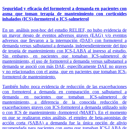
Seguridad y eficacia del formoter
ol a demanda en pacientes con
asma que toman terapia de mantenimiento con corticoides
inhalados (ICS)-formoterol o ICS-salmeterol
En un análisis post-hoc del estudio RELIEF, no hubo evidencia de
un mayor riesgo de eventos adversos graves (EAG) y/o eventos
adversos que llevaron a la interrupción (DAE) con formoterol a
demanda versus salbutamol a demanda, independientemente del tipo
de terapia de mantenimiento con ICS-LABA al ingreso al estudio.
Sin embargo, en pacientes que tomaban ICS-salmeterol de
mantenimiento, el uso de formoterol a demanda versus salbutamol a
demanda se asoció con más DAE, específicamente DAE no graves
y no relacionados con el asma, que en pacientes que tomaban ICS-
formoterol de mantenimiento.
También hubo poca evidencia de reducción de las exacerbaciones
con formoterol a demanda en comparación con salbutamol a
demanda en pacientes que tomaban ICS-salmeterol de
mantenimiento, a diferencia de la conocida reducción de
exacerbaciones graves con ICS-formoterol a demanda utilizado solo
o con ICS de mantenimiento -formoterol (MART). En el momento
en que se realizaron estos análisis, el empleo de beta-agonistas de
acción corta (SABA) a demanda fue la única opción de alivio
recomendada para pacientes con asma que tomaban ICS-LABA de