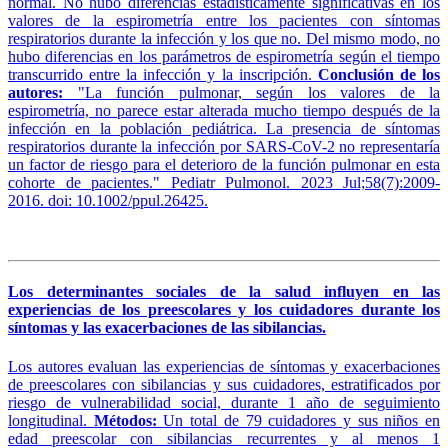
normal. No hubo diferencias estadísticamente significativas en los
valores de la espirometría entre los pacientes con síntomas
respiratorios durante la infección y los que no. Del mismo modo, no
hubo diferencias en los parámetros de espirometría según el tiempo
transcurrido entre la infección y la inscripción.
Conclusión de los
autores:
"La función pulmonar, según los valores de la
espirometría, no parece estar alterada mucho tiempo después de la
infección en la población pediátrica. La presencia de síntomas
respiratorios durante la infección por SARS-CoV-2 no representaría
un factor de riesgo para el deterioro de la función pulmonar en esta
cohorte de pacientes." Pediatr Pulmonol. 2023 Jul;58(7):2009-
2016. doi: 10.1002/ppul.26425.
Los determinantes sociales de la salud influyen en las
experiencias de los preescolares y los cuidadores durante los
síntomas y las exacerbaciones de las sibilancias.
Los autores evaluan las experiencias de síntomas y exacerbaciones
de preescolares con sibilancias y sus cuidadores, estratificados por
riesgo de vulnerabilidad social, durante 1 año de seguimiento
longitudinal.
Métodos:
Un total de 79 cuidadores y sus niños en
edad preescolar con sibilancias recurrentes y al menos 1