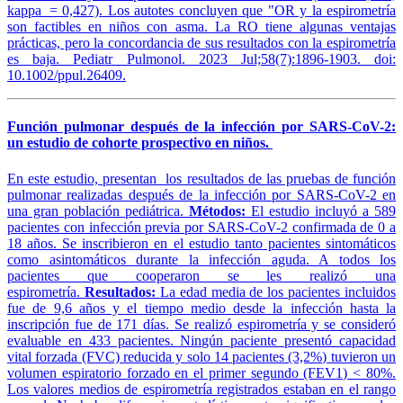
kappa = 0,427). Los autotes concluyen que "OR y la espirometría
son factibles en niños con asma. La RO tiene algunas ventajas
prácticas, pero la concordancia de sus resultados con la espirometría
es baja. Pediatr Pulmonol. 2023 Jul;58(7):1896-1903. doi:
10.1002/ppul.26409.
Función pulmonar después de la infección por SARS-CoV-2:
un estudio de cohorte prospectivo en niños.
En este estudio, presentan los resultados de las pruebas de función
pulmonar realizadas después de la infección por SARS-CoV-2 en
una gran población pediátrica.
Métodos:
El estudio incluyó a 589
pacientes con infección previa por SARS-CoV-2 confirmada de 0 a
18 años. Se inscribieron en el estudio tanto pacientes sintomáticos
como asintomáticos durante la infección aguda. A todos los
pacientes que cooperaron se les realizó una
espirometría.
Resultados:
La edad media de los pacientes incluidos
fue de 9,6 años y el tiempo medio desde la infección hasta la
inscripción fue de 171 días. Se realizó espirometría y se consideró
evaluable en 433 pacientes. Ningún paciente presentó capacidad
vital forzada (FVC) reducida y solo 14 pacientes (3,2%) tuvieron un
volumen espiratorio forzado en el primer segundo (FEV1) < 80%.
Los valores medios de espirometría registrados estaban en el rango