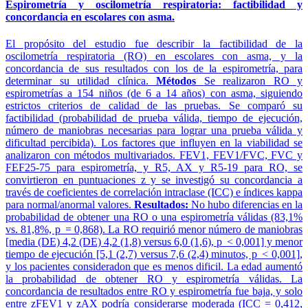
Espirometría y oscilometría respiratoria: factibilidad y
concordancia en escolares con asma.
El propósito del estudio fue describir la factibilidad de la
oscilometría respiratoria (RO) en escolares con asma, y ​​la
concordancia de sus resultados con los de la espirometría, para
determinar su utilidad clínica.
Métodos
Se realizaron RO y
espirometrías a 154 niños (de 6 a 14 años) con asma, siguiendo
estrictos criterios de calidad de las pruebas. Se comparó su
factibilidad (probabilidad de prueba válida, tiempo de ejecución,
número de maniobras necesarias para lograr una prueba válida y
dificultad percibida). Los factores que influyen en la viabilidad se
analizaron con métodos multivariados. FEV1, FEV1/FVC, FVC y
FEF25-75 para espirometría, y R5, AX y R5-19 para RO, se
convirtieron en puntuaciones z y se investigó su concordancia a
través de coeficientes de correlación intraclase (ICC) e índices kappa
para normal/anormal valores.
Resultados:
No hubo diferencias en la
probabilidad de obtener una RO o una espirometría válidas (83,1%
vs. 81,8%, p = 0,868). La RO requirió menor número de maniobras
[media (DE) 4,2 (DE) 4,2 (1,8) versus 6,0 (1,6), p < 0,001] y menor
tiempo de ejecución [5,1 (2,7) versus 7,6 (2,4) minutos, p < 0,001],
y los pacientes consideradon que es menos dificil. La edad aumentó
la probabilidad de obtener RO y espirometría válidas. La
concordancia de resultados entre RO y espirometría fue baja, y solo
entre zFEV1 y zAX podría considerarse moderada (ICC = 0,412,