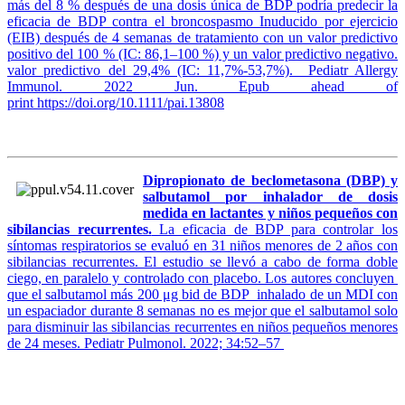
más del 8 % después de una dosis única de BDP podría predecir la
eficacia de BDP contra el broncospasmo Inuducido por ejercicio
(EIB) después de 4 semanas de tratamiento con un valor predictivo
positivo del 100 % (IC: 86,1–100 %) y un valor predictivo negativo.
valor predictivo del 29,4% (IC: 11,7%-53,7%). Pediatr Allergy
Immunol. 2022 Jun. Epub ahead of
print https://doi.org/10.1111/pai.13808
Dipropionato de beclometasona (DBP) y
salbutamol por inhalador de dosis
medida en lactantes y niños pequeños con
sibilancias recurrentes.
La eficacia de BDP para controlar los
síntomas respiratorios se evaluó en 31 niños menores de 2 años con
sibilancias recurrentes. El estudio se llevó a cabo de forma doble
ciego, en paralelo y controlado con placebo. Los autores concluyen
que el salbutamol más 200 μg bid de BDP inhalado de un MDI con
un espaciador durante 8 semanas no es mejor que el salbutamol solo
para disminuir las sibilancias recurrentes en niños pequeños menores
de 24 meses. Pediatr Pulmonol. 2022; 34:52–57