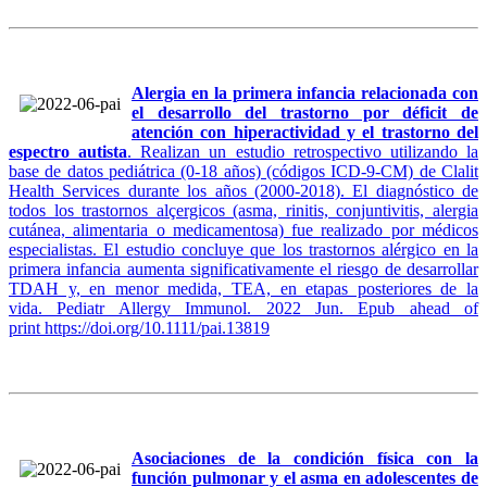
Alergia en la primera infancia relacionada con
el desarrollo del trastorno por déficit de
atención con hiperactividad y el trastorno del
espectro autista
. Realizan un estudio retrospectivo utilizando la
base de datos pediátrica (0-18 años) (códigos ICD-9-CM) de Clalit
Health Services durante los años (2000-2018). El diagnóstico de
todos los trastornos alçergicos (asma, rinitis, conjuntivitis, alergia
cutánea, alimentaria o medicamentosa) fue realizado por médicos
especialistas. El estudio concluye que los trastornos alérgico en la
primera infancia aumenta significativamente el riesgo de desarrollar
TDAH y, en menor medida, TEA, en etapas posteriores de la
vida. Pediatr Allergy Immunol. 2022 Jun. Epub ahead of
print
https://doi.org/10.1111/pai.13819
Asociaciones de la condición física con la
función pulmonar y el asma en adolescentes de