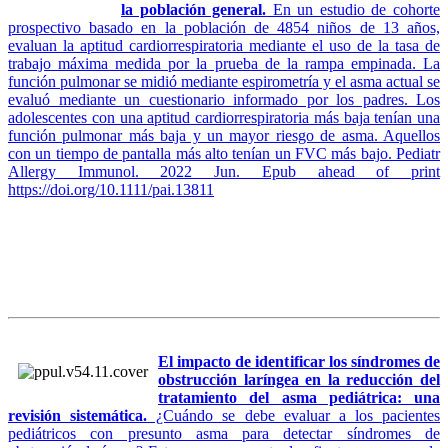
la población general.
En un estudio de cohorte
prospectivo basado en la población de 4854 niños de 13 años,
evaluan la aptitud cardiorrespiratoria mediante el uso de la tasa de
trabajo máxima medida por la prueba de la rampa empinada. La
función pulmonar se midió mediante espirometría y el asma actual se
evaluó mediante un cuestionario informado por los padres. Los
adolescentes con una aptitud cardiorrespiratoria más baja tenían una
función pulmonar más baja y un mayor riesgo de asma. Aquellos
con un tiempo de pantalla más alto tenían un FVC más bajo. Pediatr
Allergy Immunol. 2022 Jun. Epub ahead of print
https://doi.org/10.1111/pai.13811
El impacto de identificar los síndromes de
obstrucción laríngea en la reducción del
tratamiento del asma pediátrica: una
revisión sistemática.
¿Cuándo se debe evaluar a los pacientes
pediátricos con presunto asma para detectar síndromes de