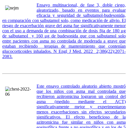
Ensayo multinacional, de fase 3, doble ciego,
aleatorizado, basado en eventos para evaluar
eficacia y seguridad de salbutamol-budesonida,
en comparación con salbutamol solo, como medicación de alivio. El
riesgo de exacerbación grave del asma fue significativamente menor
con el uso a demanda de una combinación de dosis fija de 180 μg
de salbutamol y 160 μg de budesonida que con salbutamol solo
entre pacientes con asma no controlada de moderada a grave que
estaban recibiendo terapias de mantenimiento que contenían
glucocorticoides inhalados. N Engl J Med. 2022 2;386(22):2071-
2083.
Este ensayo controlado aleatorio abierto mostró
que los niños con asma mal controlada que
recibieron azitromicina lograron un control del
asma (medido mediante el ACT)
significativamente mejor y experimentaron
menos exacerbaciones sin efectos secundarios
significativos. El efecto beneficioso de la
azitromicina fue similar en niños con asma
eosinofílica frente a no eosinofílica y en los de 5