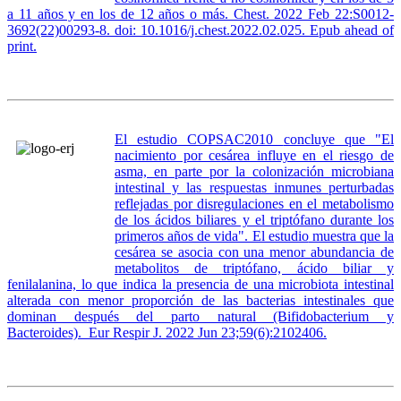
a 11 años y en los de 12 años o más. Chest. 2022 Feb 22:S0012-
3692(22)00293-8. doi: 10.1016/j.chest.2022.02.025. Epub ahead of
print.
El estudio COPSAC2010
concluye que "
El
nacimiento por cesárea influye en el riesgo de
asma, en parte por la colonización microbiana
intestinal y las respuestas inmunes perturbadas
reflejadas por disregulaciones en el metabolismo
de los ácidos biliares y el triptófano durante los
primeros años de vida". El estudio
muestra que la
cesárea se asocia con una menor abundancia de
metabolitos de triptófano, ácido biliar y
fenilalanina, lo que indica la presencia de una microbiota intestinal
alterada con menor proporción de las bacterias intestinales que
dominan después del parto natural (Bifidobacterium y
Bacteroides). Eur Respir J. 2022 Jun 23;59(6):2102406.