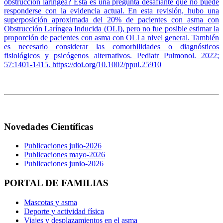
obstrucción laríngea? Esta es una pregunta desafiante que no puede
responderse con la evidencia actual. En esta revisión, hubo una
superposición aproximada del 20% de pacientes con asma con
Obstrucción Laríngea Inducida (OLI), pero no fue posible estimar la
proporción de pacientes con asma con OLI a nivel general. También
es necesario considerar las comorbilidades o diagnósticos
fisiológicos y psicógenos alternativos. Pediatr Pulmonol. 2022;
57:1401-1415. https://doi.org/10.1002/ppul.25910
Novedades Científicas
Publicaciones julio-2026
Publicaciones mayo-2026
Publicaciones junio-2026
PORTAL DE FAMILIAS
Mascotas y asma
Deporte y actividad física
Viajes y desplazamientos en el asma