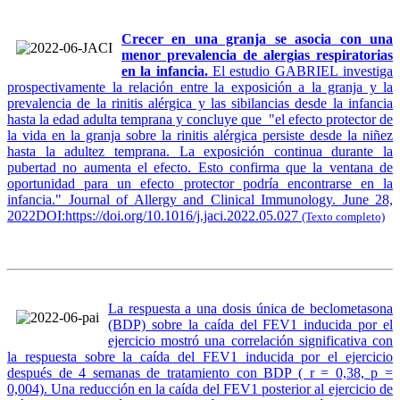
Crecer en una granja se asocia con una
menor prevalencia de alergias respiratorias
en la infancia.
El estudio GABRIEL investiga
prospectivamente la relación entre la exposición a la granja y la
prevalencia de la rinitis alérgica y las sibilancias desde la infancia
hasta la edad adulta temprana y concluye que "el efecto protector de
la vida en la granja sobre la rinitis alérgica persiste desde la niñez
hasta la adultez temprana. La exposición continua durante la
pubertad no aumenta el efecto. Esto confirma que la ventana de
oportunidad para un efecto protector podría encontrarse en la
infancia." Journal of Allergy and Clinical Immunology. June 28,
2022DOI:https://doi.org/10.1016/j.jaci.2022.05.027
(Texto completo)
La respuesta a una dosis única de beclometasona
(BDP) sobre la caída del FEV1 inducida por el
ejercicio mostró una correlación significativa con
la respuesta sobre la caída del FEV1 inducida por el ejercicio
después de 4 semanas de tratamiento con BDP ( r = 0,38, p =
0,004). Una reducción en la caída del FEV1 posterior al ejercicio de