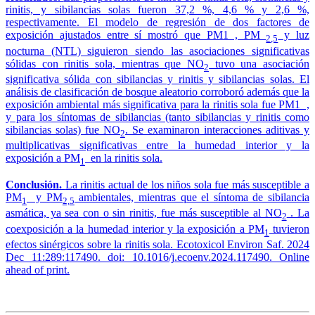
rinitis, y sibilancias solas fueron 37,2 %, 4,6 % y 2,6 %,
respectivamente. El modelo de regresión de dos factores de
exposición ajustados entre sí mostró que PM1 , PM
y luz
2,5
nocturna (NTL) siguieron siendo las asociaciones significativas
sólidas con rinitis sola, mientras que NO
tuvo una asociación
2
significativa sólida con sibilancias y rinitis y sibilancias solas. El
análisis de clasificación de bosque aleatorio corroboró además que la
exposición ambiental más significativa para la rinitis sola fue PM1 ,
y para los síntomas de sibilancias (tanto sibilancias y rinitis como
sibilancias solas) fue NO
. Se examinaron interacciones aditivas y
2
multiplicativas significativas entre la humedad interior y la
exposición a PM
en la rinitis sola.
1
Conclusión.
La rinitis actual de los niños sola fue más susceptible a
PM
y PM
ambientales, mientras que el síntoma de sibilancia
1
2,5
asmática, ya sea con o sin rinitis, fue más susceptible al NO
. La
2
coexposición a la humedad interior y la exposición a PM
tuvieron
1
efectos sinérgicos sobre la rinitis sola. Ecotoxicol Environ Saf. 2024
Dec 11:289:117490. doi: 10.1016/j.ecoenv.2024.117490. Online
ahead of print.