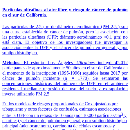
Partículas ultrafinas al aire libre y riesgo de cáncer de pulmón
en el sur de California.
Las partículas de 2,5 μm de diámetro aerodinámico (PM 2,5 ) son
una causa establecida de cáncer de pulmón, pero la asociación con
las partículas ultrafinas (UFP; diámetro aerodinámico <0,1 μm) no
está clara. El objetivo de los investigadores fue investigar la
asociación entre la UFP y el cáncer de pulmón en general y por
subtipo histológico.
Métodos
: El estudio Los Ángeles
Ultrafines
incluyó 45.012
participantes de aproximadamente 50 años en el sur de California en
el momento de la inscripción (1995-1996) seguidos hasta 2017 por
cáncer de pulmón incidente (n = 1770). Se estimaron las
concentraciones históricas del número de UFP en el ambiente
residencial mediante regresión del uso del suelo y extrapolación
inversa utilizando PM 2,5 .
En los modelos de riesgos proporcionales de Cox ajustados por
tabaquismo y otros factores de confusión, estimaron asociaciones
3
entre la UFP con un retraso de 10 años (por 10.000 partículas/cm
y
cuartiles) y el cáncer de pulmón en general y por subtipo histológico
principal (adenocarcinoma, carcinoma de células escamosas y