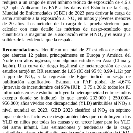
redujera a un rango de nivel mínimo teórico de exposición de 4,6 a
6,2 ppb. Aplicaron las FAP a los datos del Estudio de la Carga
Mundial de Enfermedades (GBD) de 2023 para derivar la carga de
asma atribuible a la exposición al NO₂ en niños y jóvenes menores
de 20 años. Los métodos de la carga de la prueba sirvieron para
calcular con más detalle las métricas de riesgo-resultado que
cuantifican la magnitud de la asociación entre el NO₂ y el asma y la
solidez de la evidencia que la respalda.
Recomendaciones.
Identifican un total de 27 estudios de cohorte,
que abarcan 12 países, principalmente en Europa y América del
Norte con altos ingresos, con algunos estudios en Asia (China y
Japón). Una curva de riesgo log-lineal de metarregresión de estos
estudios arrojó un RR resumen de 1,05 (IC del 95 %: 0,99-1,12) por
5 ppb de NO₂, y la regresión de Egger indicó un sesgo de
publicación significativo. Estiman un PAF global de 4,67%
(intervalo de incertidumbre del 95% [IU]: −3,75 a 20,6; todos los IU
informados en este estudio incluyen la heterogeneidad entre estudios
excepto donde se indique), lo que arrojó 233.000 (−250.000–
956.000) años vividos con discapacidad (YLD) atribuibles al NO
a
2
nivel mundial en 2023. GBD 2023 clasificó al NO
en séptimo
2
lugar entre los factores de riesgo ambientales que contribuyen a los
YLD en niños por todas las causas y en tercer lugar para los YLD
del asma infantil. Las estimaciones y tendencias de la carga
atribuible variaron significativamente según la superregión de GBD.