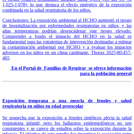
1,025-1,078), lo que destaca el efecto sinérgico de la exposición
combinada en la salud respiratoria de los niños.
Conclusiones: La exposición ambiental al HCHO aumentó el riesgo
de hospitalización por enfermedades respiratorias en niños, y las
altas temperaturas podrían desencadenar este riesgo elevado.
Comprender a fondo el impacto del HCHO en la salud es
fundamental para las estrategias de intervención destinadas a mitigar
la contaminación ambiental por HCHO y a evaluar los impactos
adversos en los niños en un clima cambiante. Thorax 2025;80:457-
465
En el Portal de Familias de Respirar se ofrece información
para la población general
Exposición temprana a una mezcla de fenoles y salud
respiratoria en niños en edad preescolar
Se sospecha que la exposición a fenoles sintéticos afecta la salud
respiratoria infantil, pero los hallazgos epidemiológicos no son
consistentes y se carece de estudios sobre la exposición durante la
infancia. El objetivo de este estudio fue investigar la asociación entre