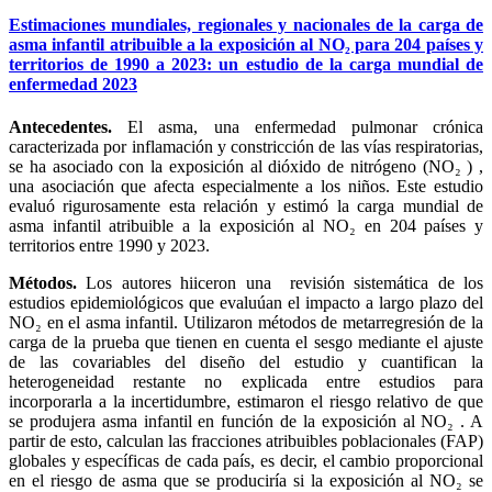
Estimaciones mundiales, regionales y nacionales de la carga de
asma infantil atribuible a la exposición al NO₂ para 204 países y
territorios de 1990 a 2023: un estudio de la carga mundial de
enfermedad 2023
Antecedentes.
El asma, una enfermedad pulmonar crónica
caracterizada por inflamación y constricción de las vías respiratorias,
se ha asociado con la exposición al dióxido de nitrógeno (NO₂ ) ,
una asociación que afecta especialmente a los niños. Este estudio
evaluó rigurosamente esta relación y estimó la carga mundial de
asma infantil atribuible a la exposición al NO₂ en 204 países y
territorios entre 1990 y 2023.
Métodos.
Los autores hiiceron una revisión sistemática de los
estudios epidemiológicos que evaluúan el impacto a largo plazo del
NO₂ en el asma infantil. Utilizaron métodos de metarregresión de la
carga de la prueba que tienen en cuenta el sesgo mediante el ajuste
de las covariables del diseño del estudio y cuantifican la
heterogeneidad restante no explicada entre estudios para
incorporarla a la incertidumbre, estimaron el riesgo relativo de que
se produjera asma infantil en función de la exposición al NO₂ . A
partir de esto, calculan las fracciones atribuibles poblacionales (FAP)
globales y específicas de cada país, es decir, el cambio proporcional
en el riesgo de asma que se produciría si la exposición al NO₂ se