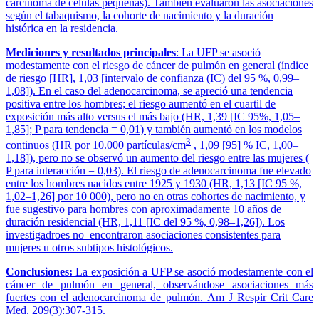
carcinoma de células pequeñas). También evaluaron las asociaciones
según el tabaquismo, la cohorte de nacimiento y la duración
histórica en la residencia.
Mediciones y resultados principales
: La UFP se asoció
modestamente con el riesgo de cáncer de pulmón en general (índice
de riesgo [HR], 1,03 [intervalo de confianza (IC) del 95 %, 0,99–
1,08]). En el caso del adenocarcinoma, se apreció una tendencia
positiva entre los hombres; el riesgo aumentó en el cuartil de
exposición más alto versus el más bajo (HR, 1,39 [IC 95%, 1,05–
1,85]; P para tendencia = 0,01) y también aumentó en los modelos
3
continuos (HR por 10.000 partículas/cm
, 1,09 [95] % IC, 1,00–
1,18]), pero no se observó un aumento del riesgo entre las mujeres (
P para interacción = 0,03). El riesgo de adenocarcinoma fue elevado
entre los hombres nacidos entre 1925 y 1930 (HR, 1,13 [IC 95 %,
1,02–1,26] por 10 000), pero no en otras cohortes de nacimiento, y
fue sugestivo para hombres con aproximadamente 10 años de
duración residencial (HR, 1,11 [IC del 95 %, 0,98–1,26]). Los
investigadroes no encontraron asociaciones consistentes para
mujeres u otros subtipos histológicos.
Conclusiones:
La exposición a UFP se asoció modestamente con el
cáncer de pulmón en general, observándose asociaciones más
fuertes con el adenocarcinoma de pulmón. Am J Respir Crit Care
Med. 209(3):307-315.