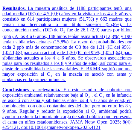
Resultados.
La muestra analítica de 1188 participantes tenía una
edad media (DE) de 4,5 (0,6) años en la visita de los 4 a 6 años y
consistió en 614 participantes mujeres (51,7%) y 663 madres que
tenían una licenciatura o un título superior (55,8%). La
concentración media (DE) de O
fue de 26,1 (2,9) partes por billón
3
(ppb). A los 4 a 6 años, 148 niños tenían asma actual (12,3%) y 190
tenían sibilancias actuales (15,8%). La razón de probabilidades por
cada 2 ppb más de concentración de O3 fue de 1,31 (IC del 95%,
1,02-1,68) para asma actual y de 1,30 (IC del 95%, 1,05-1,64) para
sibilancias actuales a los 4 a 6 años. Se observaron asociaciones
nulas para los resultados a los 8 y 9 años de edad, así como para el
ajuste de sensibilidad de las covariables. El BKMR sugirió que una
mayor exposición al O₃ en la mezcla se asoció con asma y
sibilancias en la primera infancia.
Conclusiones y relevancia.
En este estudio de cohorte con
exposición ambiental relativamente baja al O₃ , el O₃ en la infancia
se asoció con asma y sibilancias entre los 4 y 6 años de edad, en
combinación con otros contaminantes del aire, pero no entre los 8 y
9 años. Regular y reducir la exposición al O₃ ambiental podría
ayudar a reducir la importante carga de salud pública que representa
el asma en niños estadounidenses. JAMA Netw Open. 2025; 8(4):
e254121. doi:10.1001/jamanetworkopen.2025.4121