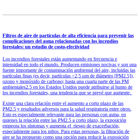
Filtros de aire de partículas de alta eficiencia para prevenir las
complicaciones del asma relacionadas con los incendios
forestales: un estudio de costo-efectividad
Los incendios forestales están aumentando en frecuencia e
intensidad en todo el mundo. Producen emisiones nocivas y son una
fuente importante de contaminación ambiental del aire, incluidas las
partículas finas (es decir, partículas <2,5 μm de diámetro [PM2.5]),
ozono y monóxido de carbono; hasta una cuarta parte de las PM
ambientales2.5 en los Estados Unidos puede atribuirse al humo de
los incendios forestales, una tendencia que se prevé que aumente.
Existe una clara relación entre el aumento a corto plazo de las
PM2.5 y resultados adversos para la salud respiratoria entre otros.
Esto es especialmente relevante para las personas con asma, en
quienes la relación entre las PM
2.5 a corto plazo, la exposición
empeora los síntomas y aumenta el riesgo de exacerbación,
especialmente para los niños. Para estas personas, la filtración de
aire se ha propuesto como una opción para reducir la exposición