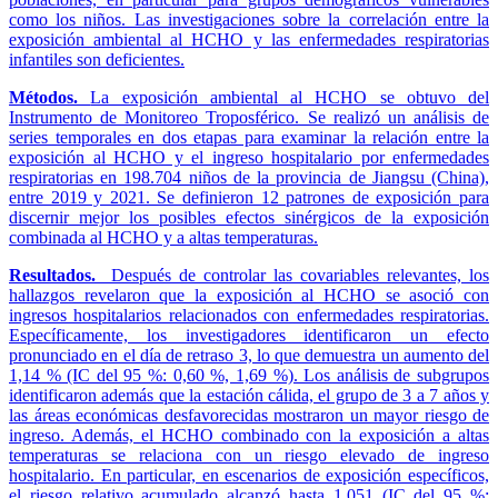
como los niños. Las investigaciones sobre la correlación entre la
exposición ambiental al HCHO y las enfermedades respiratorias
infantiles son deficientes.
Métodos.
La exposición ambiental al HCHO se obtuvo del
Instrumento de Monitoreo Troposférico. Se realizó un análisis de
series temporales en dos etapas para examinar la relación entre la
exposición al HCHO y el ingreso hospitalario por enfermedades
respiratorias en 198.704 niños de la provincia de Jiangsu (China),
entre 2019 y 2021. Se definieron 12 patrones de exposición para
discernir mejor los posibles efectos sinérgicos de la exposición
combinada al HCHO y a altas temperaturas.
Resultados.
Después de controlar las covariables relevantes, los
hallazgos revelaron que la exposición al HCHO se asoció con
ingresos hospitalarios relacionados con enfermedades respiratorias.
Específicamente, los investigadores identificaron un efecto
pronunciado en el día de retraso 3, lo que demuestra un aumento del
1,14 % (IC del 95 %: 0,60 %, 1,69 %). Los análisis de subgrupos
identificaron además que la estación cálida, el grupo de 3 a 7 años y
las áreas económicas desfavorecidas mostraron un mayor riesgo de
ingreso. Además, el HCHO combinado con la exposición a altas
temperaturas se relaciona con un riesgo elevado de ingreso
hospitalario. En particular, en escenarios de exposición específicos,
el riesgo relativo acumulado alcanzó hasta 1,051 (IC del 95 %: