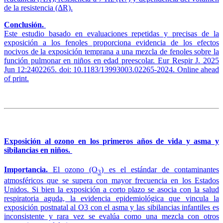
de la resistencia (ΔR).
Conclusión.
Este estudio basado en evaluaciones repetidas y precisas de la
exposición a los fenoles proporciona evidencia de los efectos
nocivos de la exposición temprana a una mezcla de fenoles sobre la
función pulmonar en niños en edad preescolar. Eur Respir J. 2025
Jun 12:2402265. doi: 10.1183/13993003.02265-2024. Online ahead
of print.
Exposición al ozono en los primeros años de vida y asma y
sibilancias en niños.
Importancia.
El ozono (O
) es el estándar de contaminantes
3
atmosféricos que se supera con mayor frecuencia en los Estados
Unidos. Si bien la exposición a corto plazo se asocia con la salud
respiratoria aguda, la evidencia epidemiológica que vincula la
exposición postnatal al O3 con el asma y las sibilancias infantiles es
inconsistente y rara vez se evalúa como una mezcla con otros