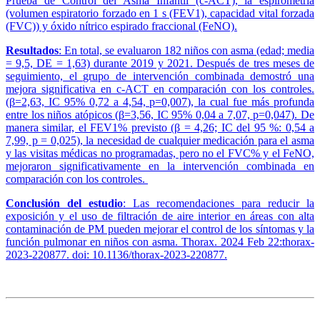
Prueba de Control del Asma Infantil (c-ACT), la espirometría
(volumen espiratorio forzado en 1 s (FEV1), capacidad vital forzada
(FVC)) y óxido nítrico espirado fraccional (FeNO).
Resultados
: En total, se evaluaron 182 niños con asma (edad; media
= 9,5, DE = 1,63) durante 2019 y 2021. Después de tres meses de
seguimiento, el grupo de intervención combinada demostró una
mejora significativa en c-ACT en comparación con los controles.
(β=2,63, IC 95% 0,72 a 4,54, p=0,007), la cual fue más profunda
entre los niños atópicos (β=3,56, IC 95% 0,04 a 7,07, p=0,047). De
manera similar, el FEV1% previsto (β = 4,26; IC del 95 %: 0,54 a
7,99, p = 0,025), la necesidad de cualquier medicación para el asma
y las visitas médicas no programadas, pero no el FVC% y el FeNO,
mejoraron significativamente en la intervención combinada en
comparación con los controles.
Conclusión del estudio
: Las recomendaciones para reducir la
exposición y el uso de filtración de aire interior en áreas con alta
contaminación de PM pueden mejorar el control de los síntomas y la
función pulmonar en niños con asma. Thorax. 2024 Feb 22:thorax-
2023-220877. doi: 10.1136/thorax-2023-220877.