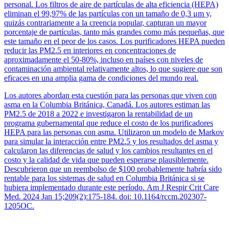
personal. Los filtros de aire de partículas de alta eficiencia (HEPA)
eliminan el 99,97% de las partículas con un tamaño de 0,3 μm y,
quizás contrariamente a la creencia popular, capturan un mayor
porcentaje de partículas, tanto más grandes como más pequeñas, que
este tamaño en el peor de los casos. Los purificadores HEPA pueden
reducir las PM2.5 en interiores en concentraciones de
aproximadamente el 50-80%, incluso en países con niveles de
contaminación ambiental relativamente altos, lo que sugiere que son
eficaces en una amplia gama de condiciones del mundo real.
Los autores abordan esta cuestión para las personas que viven con
asma en la Columbia Británica, Canadá. Los autores estiman las
PM2.5 de 2018 a 2022 e investigaron la rentabilidad de un
programa gubernamental que reduce el costo de los purificadores
HEPA para las personas con asma. Utilizaron un modelo de Markov
para simular la interacción entre PM2.5 y los resultados del asma y
calcularon las diferencias de salud y los cambios resultantes en el
costo y la calidad de vida que pueden esperarse plausiblemente.
Descubrieron que un reembolso de $100 probablemente habría sido
rentable para los sistemas de salud en Columbia Británica si se
hubiera implementado durante este período. Am J Respir Crit Care
Med. 2024 Jan 15;209(2):175-184. doi: 10.1164/rccm.202307-
1205OC.