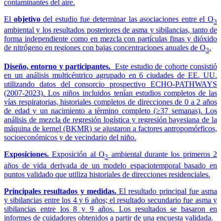
contaminantes del aire.
El
objetivo
del estudio fue determinar las asociaciones entre el O
3
ambiental y los resultados posteriores de asma y sibilancias, tanto de
forma independiente como en mezcla con partículas finas y dióxido
de nitrógeno en regiones con bajas concentraciones anuales de O
.
3
Diseño, entorno y participantes.
Este estudio de cohorte consistió
en un análisis multicéntrico agrupado en 6 ciudades de EE. UU.
utilizando datos del consorcio prospectivo ECHO-PATHWAYS
(2007-2023). Los niños incluidos tenían estudios completos de las
vías respiratorias, historiales completos de direcciones de 0 a 2 años
de edad y un nacimiento a término completo (≥37 semanas). Los
análisis de mezcla de regresión logística y regresión bayesiana de la
máquina de kernel (BKMR) se ajustaron a factores antropomórficos,
socioeconómicos y de vecindario del niño.
Exposiciones.
Exposición al O
ambiental durante los primeros 2
3
años de vida derivada de un modelo espaciotemporal basado en
puntos validado que utiliza historiales de direcciones residenciales.
Principales resultados y medidas.
El resultado principal fue asma
y sibilancias entre los 4 y 6 años; el resultado secundario fue asma y
sibilancias entre los 8 y 9 años. Los resultados se basaron en
informes de cuidadores obtenidos a partir de una encuesta validada.