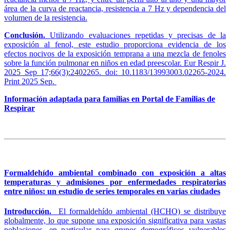
área de la curva de reactancia, resistencia a 7 Hz y dependencia del
volumen de la resistencia.
Conclusión.
Utilizando evaluaciones repetidas y precisas de la
exposición al fenol, este estudio proporciona evidencia de los
efectos nocivos de la exposición temprana a una mezcla de fenoles
sobre la función pulmonar en niños en edad preescolar. Eur Respir J.
2025 Sep 17;66(3):2402265. doi: 10.1183/13993003.02265-2024.
Print 2025 Sep.
Información adaptada para familias en Portal de Familias de
Respirar
Formaldehído ambiental combinado con exposición a altas
temperaturas y admisiones por enfermedades respiratorias
entre niños: un estudio de series temporales en varias ciudades
Introducción.
El formaldehído ambiental (HCHO) se distribuye
globalmente, lo que supone una exposición significativa para vastas
poblaciones, en particular para grupos demográficos vulnerables