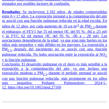
ajustados por posibles factores de confusión.
Resultados
: Se incluyeron 2.182 niños, de edades comprendidas
entre 6 y 17 años. La exposición prenatal a la contaminación del aire
se asoció con una función pulmonar reducida en la edad escolar. En
-3
niños de 12 años, por cada aumento de 10 μg·m
de PM
durante
2,5
el embarazo, el FEV1 fue 55 ml menor (IC del 95 %: -84 a -25 ml)
y la FVC 62 ml menor (IC del 95 %: -96 a - 28 ml). Las
asociaciones dependieron de la edad, ya que eran más fuertes en los
niños más pequeños y más débiles en los mayores. La exposición a
PM
después del nacimiento no se asoció con una función
2,5
pulmonar reducida. No hubo asociación entre la exposición al NO
2
y la función pulmonar.
Conclusión: El desarrollo pulmonar en el útero es más sensible a la
exposición a la contaminación del aire, ya que incluso una
exposición modesta a PM
durante el período prenatal se asoció
2,5
con una función pulmonar reducida, más prominente en los niños
más pequeños. Pediatric Pulmonology. 2024;1–
12. https://doi.org/10.1002/ppul.27169