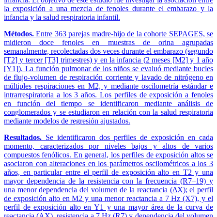
la exposición a una mezcla de fenoles durante el embarazo y la
infancia y la salud respiratoria infantil.
Métodos.
Entre 363 parejas madre-hijo de la cohorte SEPAGES, se
midieron doce fenoles en muestras de orina agrupadas
semanalmente, recolectadas dos veces durante el embarazo (segundo
[T2] y tercer [T3] trimestres) y en la infancia (2 meses [M2] y 1 año
[Y1]). La función pulmonar de los niños se evaluó mediante bucles
de flujo-volumen de respiración corriente y lavado de nitrógeno en
múltiples respiraciones en M2, y mediante oscilometría estándar e
intrarrespiratoria a los 3 años. Los perfiles de exposición a fenoles
en función del tiempo se identificaron mediante análisis de
conglomerados y se estudiaron en relación con la salud respiratoria
mediante modelos de regresión ajustados.
Resultados.
Se identificaron dos perfiles de exposición en cada
momento, caracterizados por niveles bajos y altos de varios
compuestos fenólicos. En general, los perfiles de exposición altos se
asociaron con alteraciones en los parámetros oscilométricos a los 3
años, en particular entre el perfil de exposición alto en T2 y una
mayor dependencia de la resistencia con la frecuencia (R7–19) y
una menor dependencia del volumen de la reactancia (ΔX); el perfil
de exposición alto en M2 y una menor reactancia a 7 Hz (X7), y el
perfil de exposición alto en Y1 y una mayor área de la curva de
reactancia (AX), resistencia a 7 Hz (R7) y dependencia del volumen