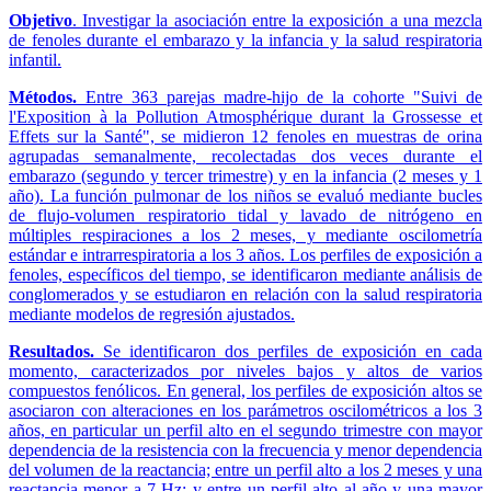
Objetivo
. Investigar la asociación entre la exposición a una mezcla
de fenoles durante el embarazo y la infancia y la salud respiratoria
infantil.
Métodos.
Entre 363 parejas madre-hijo de la cohorte "Suivi de
l'Exposition à la Pollution Atmosphérique durant la Grossesse et
Effets sur la Santé", se midieron 12 fenoles en muestras de orina
agrupadas semanalmente, recolectadas dos veces durante el
embarazo (segundo y tercer trimestre) y en la infancia (2 meses y 1
año). La función pulmonar de los niños se evaluó mediante bucles
de flujo-volumen respiratorio tidal y lavado de nitrógeno en
múltiples respiraciones a los 2 meses, y mediante oscilometría
estándar e intrarrespiratoria a los 3 años. Los perfiles de exposición a
fenoles, específicos del tiempo, se identificaron mediante análisis de
conglomerados y se estudiaron en relación con la salud respiratoria
mediante modelos de regresión ajustados.
Resultados.
Se identificaron dos perfiles de exposición en cada
momento, caracterizados por niveles bajos y altos de varios
compuestos fenólicos. En general, los perfiles de exposición altos se
asociaron con alteraciones en los parámetros oscilométricos a los 3
años, en particular un perfil alto en el segundo trimestre con mayor
dependencia de la resistencia con la frecuencia y menor dependencia
del volumen de la reactancia; entre un perfil alto a los 2 meses y una
reactancia menor a 7 Hz; y entre un perfil alto al año y una mayor