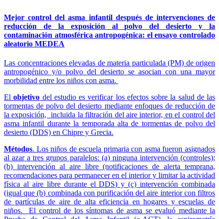
Mejor control del asma infantil después de intervenciones de
reducción de la exposición al polvo del desierto y la
contaminación atmosférica antropogénica: el ensayo controlado
aleatorio MEDEA
Las concentraciones elevadas de materia particulada (PM) de origen
antropogénico y/o polvo del desierto se asocian con una mayor
morbilidad entre los niños con asma.
El
objetivo
del estudio es verificar los efectos sobre la salud de las
tormentas de polvo del desierto mediante enfoques de reducción de
la exposición, incluida la filtración del aire interior, en el control del
asma infantil durante la temporada alta de tormentas de polvo del
desierto (DDS) en Chipre y Grecia.
Métodos
. Los niños de escuela primaria con asma fueron asignados
al azar a tres grupos paralelos: (a) ninguna intervención (controles);
(b) intervención al aire libre (notificaciones de alerta temprana,
recomendaciones para permanecer en el interior y limitar la actividad
física al aire libre durante el DDS) y (c) intervención combinada
(igual que (b) combinada con purificación del aire interior con filtros
de partículas de aire de alta eficiencia en hogares y escuelas de
niños. El control de los síntomas de asma se evaluó mediante la