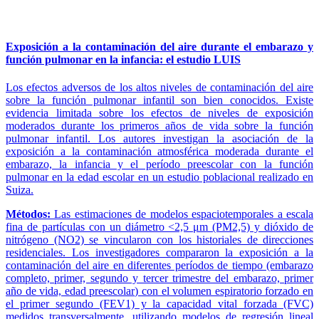
Exposición a la contaminación del aire durante el embarazo y
función pulmonar en la infancia: el estudio LUIS
Los efectos adversos de los altos niveles de contaminación del aire
sobre la función pulmonar infantil son bien conocidos. Existe
evidencia limitada sobre los efectos de niveles de exposición
moderados durante los primeros años de vida sobre la función
pulmonar infantil. Los autores investigan la asociación de la
exposición a la contaminación atmosférica moderada durante el
embarazo, la infancia y el período preescolar con la función
pulmonar en la edad escolar en un estudio poblacional realizado en
Suiza.
Métodos:
Las estimaciones de modelos espaciotemporales a escala
fina de partículas con un diámetro <2,5 μm (PM2,5) y dióxido de
nitrógeno (NO2) se vincularon con los historiales de direcciones
residenciales. Los investigadores compararon la exposición a la
contaminación del aire en diferentes períodos de tiempo (embarazo
completo, primer, segundo y tercer trimestre del embarazo, primer
año de vida, edad preescolar) con el volumen espiratorio forzado en
el primer segundo (FEV1) y la capacidad vital forzada (FVC)
medidos transversalmente. utilizando modelos de regresión lineal