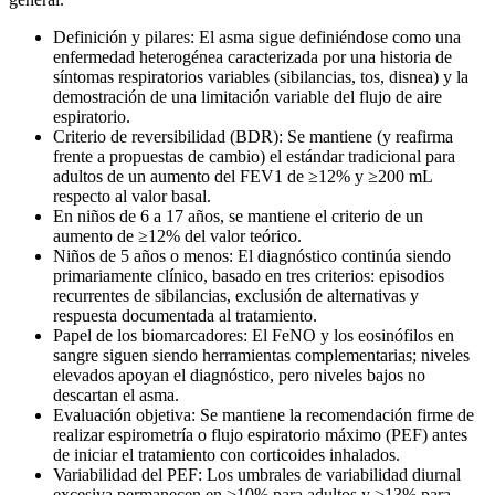
Definición y pilares: El asma sigue definiéndose como una
enfermedad heterogénea caracterizada por una historia de
síntomas respiratorios variables (sibilancias, tos, disnea) y la
demostración de una limitación variable del flujo de aire
espiratorio.
Criterio de reversibilidad (BDR): Se mantiene (y reafirma
frente a propuestas de cambio) el estándar tradicional para
adultos de un aumento del FEV1 de ≥12% y ≥200 mL
respecto al valor basal.
En niños de 6 a 17 años, se mantiene el criterio de un
aumento de ≥12% del valor teórico.
Niños de 5 años o menos: El diagnóstico continúa siendo
primariamente clínico, basado en tres criterios: episodios
recurrentes de sibilancias, exclusión de alternativas y
respuesta documentada al tratamiento.
Papel de los biomarcadores: El FeNO y los eosinófilos en
sangre siguen siendo herramientas complementarias; niveles
elevados apoyan el diagnóstico, pero niveles bajos no
descartan el asma.
Evaluación objetiva: Se mantiene la recomendación firme de
realizar espirometría o flujo espiratorio máximo (PEF) antes
de iniciar el tratamiento con corticoides inhalados.
Variabilidad del PEF: Los umbrales de variabilidad diurnal
excesiva permanecen en >10% para adultos y >13% para