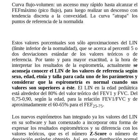
Curva flujo-volumen
: un ascenso muy rápido hasta alcanzar el
FEFmáximo (pico flujo), para luego realizar un descenso con
tendencia discreta a la convexidad. La curva "atrapa" los
puntos de referencia de la normalida
Estos valores porcentuales son sólo aproximaciones del LIN
(límite inferior de la normalidad), que se acerca al percentil 5 o
dos desviaciones estándar de los valores teóricos o de
referencia. Por tanto y para mayor exactitud, a la hora de
interpretar los resultados de la espirometría, actualmente
se
aconseja conocer el LIN de los valores de referencia según
sexo, edad, etnia y talla para cada uno de los parámetros y
considerar que la espirometría es normal cuando sus
valores son superiores a éste
. El LIN en la edad pediátrica
está alrededor del 80% del valor teórico del FEV1 y FVC. Del
0,75-0,90, según la edad, para la relación FEV1/FVC y de
aproximadamente el 60-65% para el FEF
.
25-75
Los nuevos espirómetros han integrado ya los valores del LIN
en su software y han comenzado a incorporar otra forma de
expresar los resultados espirométricos y su diferencia con los
valores teóricos, que es el número
Z-Score
o número de
desviación estándar obtenido. Así, en una distribución normal