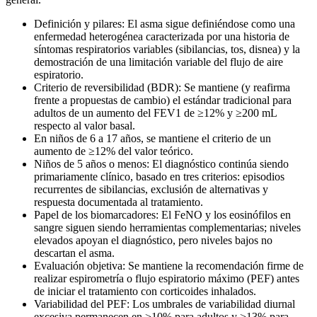
Definición y pilares: El asma sigue definiéndose como una
enfermedad heterogénea caracterizada por una historia de
síntomas respiratorios variables (sibilancias, tos, disnea) y la
demostración de una limitación variable del flujo de aire
espiratorio.
Criterio de reversibilidad (BDR): Se mantiene (y reafirma
frente a propuestas de cambio) el estándar tradicional para
adultos de un aumento del FEV1 de ≥12% y ≥200 mL
respecto al valor basal.
En niños de 6 a 17 años, se mantiene el criterio de un
aumento de ≥12% del valor teórico.
Niños de 5 años o menos: El diagnóstico continúa siendo
primariamente clínico, basado en tres criterios: episodios
recurrentes de sibilancias, exclusión de alternativas y
respuesta documentada al tratamiento.
Papel de los biomarcadores: El FeNO y los eosinófilos en
sangre siguen siendo herramientas complementarias; niveles
elevados apoyan el diagnóstico, pero niveles bajos no
descartan el asma.
Evaluación objetiva: Se mantiene la recomendación firme de
realizar espirometría o flujo espiratorio máximo (PEF) antes
de iniciar el tratamiento con corticoides inhalados.
Variabilidad del PEF: Los umbrales de variabilidad diurnal
excesiva permanecen en >10% para adultos y >13% para