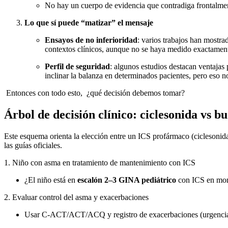
No hay un cuerpo de evidencia que contradiga frontalment
Lo que sí puede “matizar” el mensaje
Ensayos de no inferioridad
: varios trabajos han mostra
contextos clínicos, aunque no se haya medido exactament
Perfil de seguridad
: algunos estudios destacan ventajas 
inclinar la balanza en determinados pacientes, pero eso n
Entonces con todo esto, ¿qué decisión debemos tomar?
Árbol de decisión clínico: ciclesonida vs 
Este esquema orienta la elección entre un ICS profármaco (ciclesonida
las guías oficiales.
1. Niño con asma en tratamiento de mantenimiento con ICS
¿El niño está en
escalón 2–3 GINA pediátrico
con ICS en mon
2. Evaluar control del asma y exacerbaciones
Usar C-ACT/ACT/ACQ y registro de exacerbaciones (urgencias, 