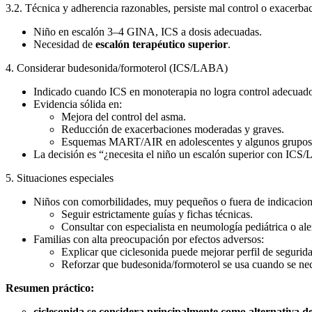
3.2. Técnica y adherencia razonables, persiste mal control o exacerba
Niño en escalón 3–4 GINA, ICS a dosis adecuadas.
Necesidad de
escalón terapéutico superior
.
4. Considerar budesonida/formoterol (ICS/LABA)
Indicado cuando ICS en monoterapia no logra control adecuad
Evidencia sólida en:
Mejora del control del asma.
Reducción de exacerbaciones moderadas y graves.
Esquemas MART/AIR en adolescentes y algunos grupos pe
La decisión es “¿necesita el niño un escalón superior con ICS
5. Situaciones especiales
Niños con comorbilidades, muy pequeños o fuera de indicacione
Seguir estrictamente guías y fichas técnicas.
Consultar con especialista en neumología pediátrica o ale
Familias con alta preocupación por efectos adversos:
Explicar que ciclesonida puede mejorar perfil de segurida
Reforzar que budesonida/formoterol se usa cuando se neces
Resumen práctico:
ciclesonida se considera principalmente como alternativa de