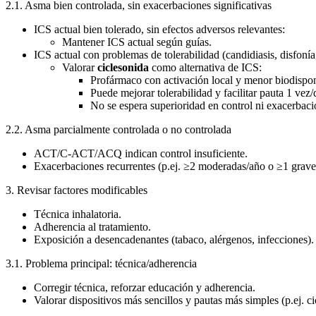
2.1. Asma bien controlada, sin exacerbaciones significativas
ICS actual bien tolerado, sin efectos adversos relevantes:
Mantener ICS actual según guías.
ICS actual con problemas de tolerabilidad (candidiasis, disfonía
Valorar
ciclesonida
como alternativa de ICS:
Profármaco con activación local y menor biodispon
Puede mejorar tolerabilidad y facilitar pauta 1 vez/
No se espera superioridad en control ni exacerbaci
2.2. Asma parcialmente controlada o no controlada
ACT/C-ACT/ACQ indican control insuficiente.
Exacerbaciones recurrentes (p.ej. ≥2 moderadas/año o ≥1 grave
3. Revisar factores modificables
Técnica inhalatoria.
Adherencia al tratamiento.
Exposición a desencadenantes (tabaco, alérgenos, infecciones).
3.1. Problema principal: técnica/adherencia
Corregir técnica, reforzar educación y adherencia.
Valorar dispositivos más sencillos y pautas más simples (p.ej. ci