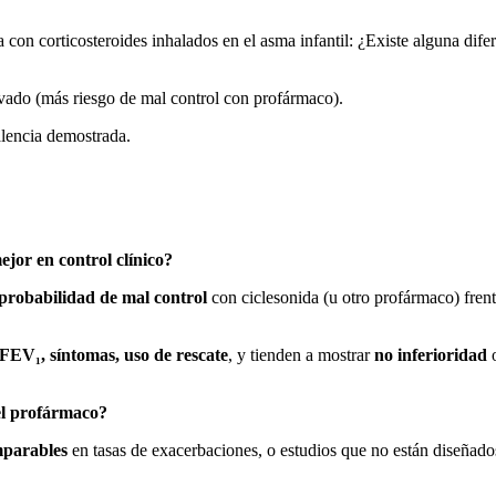
con corticosteroides inhalados en el asma infantil: ¿Existe alguna difer
vado (más riesgo de mal control con profármaco).
valencia demostrada.
jor en control clínico?
probabilidad de mal control
con ciclesonida (u otro profármaco) frent
FEV₁, síntomas, uso de rescate
, y tienden a mostrar
no inferioridad
o
el profármaco?
parables
en tasas de exacerbaciones, o estudios que no están diseñad