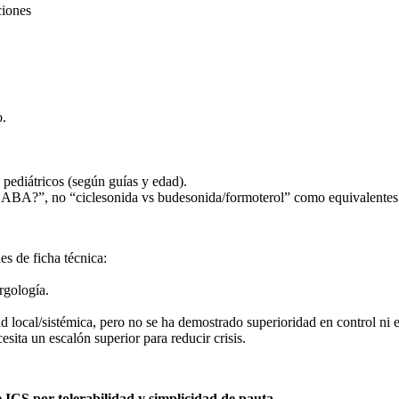
ciones
o.
diátricos (según guías y edad).
/LABA?”, no “ciclesonida vs budesonida/formoterol” como equivalentes
s de ficha técnica:
rgología.
d local/sistémica, pero no se ha demostrado superioridad en control ni 
ita un escalón superior para reducir crisis.
 ICS por tolerabilidad y simplicidad de pauta.