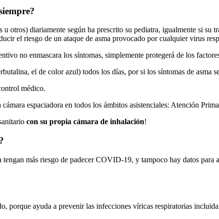
 siempre?
es u otros) diariamente según ha prescrito su pediatra, igualmente si su
ducir el riesgo de un ataque de asma provocado por cualquier virus respi
ivo no enmascara los síntomas, simplemente protegerá de los factores de
rbutalina, el de color azul) todos los días, por si los síntomas de asma s
control médico.
 cámara espaciadora en todos los ámbitos asistenciales: Atención Primar
sanitario
con su propia cámara de inhalación
!
?
 tengan más riesgo de padecer COVID-19, y tampoco hay datos para afi
o, porque ayuda a prevenir las infecciones víricas respiratorias inclui