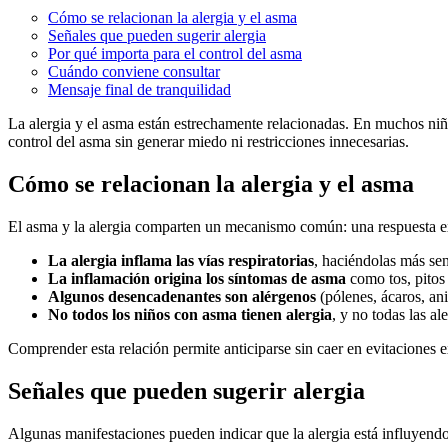
Cómo se relacionan la alergia y el asma
Señales que pueden sugerir alergia
Por qué importa para el control del asma
Cuándo conviene consultar
Mensaje final de tranquilidad
La alergia y el asma están estrechamente relacionadas. En muchos niños 
control del asma sin generar miedo ni restricciones innecesarias.
Cómo se relacionan la alergia y el asma
El asma y la alergia comparten un mecanismo común: una respuesta ex
La alergia inflama las vías respiratorias
, haciéndolas más sen
La inflamación origina los síntomas de asma
como tos, pitos 
Algunos desencadenantes son alérgenos
(pólenes, ácaros, an
No todos los niños con asma tienen alergia
, y no todas las al
Comprender esta relación permite anticiparse sin caer en evitaciones e
Señales que pueden sugerir alergia
Algunas manifestaciones pueden indicar que la alergia está influyendo 