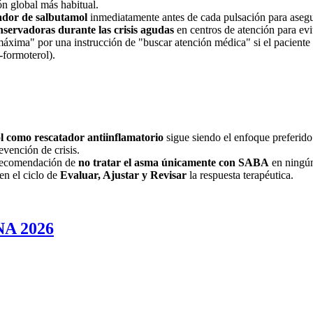
ón global más habitual.
lador de salbutamol
inmediatamente antes de cada pulsación para asegur
nservadoras durante las crisis agudas
en centros de atención para evit
 máxima" por una instrucción de "buscar atención médica" si el pacient
-formoterol)
.
l como rescatador antiinflamatorio
sigue siendo el enfoque preferido 
evención de crisis.
 recomendación de
no tratar el asma únicamente con SABA
en ningún
en el ciclo de
Evaluar, Ajustar y Revisar
la respuesta terapéutica.
INA 2026