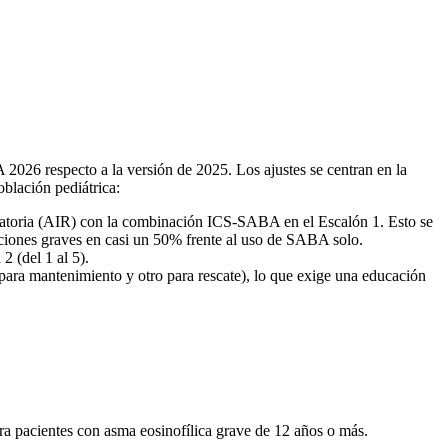
 2026 respecto a la versión de 2025. Los ajustes se centran en la
oblación pediátrica:
lamatoria (AIR) con la combinación ICS-SABA en el Escalón 1. Esto se
iones graves en casi un 50% frente al uso de SABA solo.
 (del 1 al 5).
ara mantenimiento y otro para rescate), lo que exige una educación
a pacientes con asma eosinofílica grave de 12 años o más.