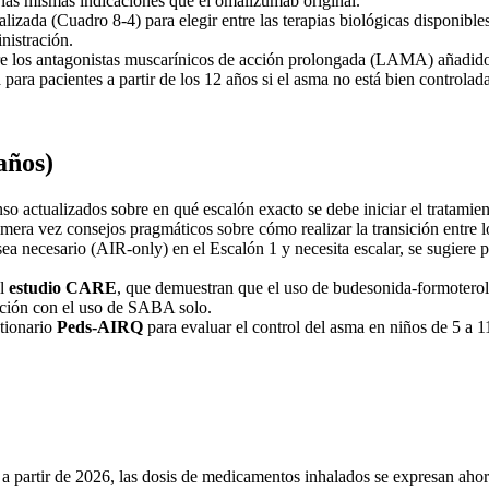
 las mismas indicaciones que el omalizumab original
.
lizada (Cuadro 8-4) para elegir entre las terapias biológicas disponibl
nistración.
e los antagonistas muscarínicos de acción prolongada (LAMA) añadidos
 para pacientes a partir de los 12 años si el asma no está bien contro
años)
 actualizados sobre en qué escalón exacto se debe iniciar el tratamien
mera vez consejos pragmáticos sobre cómo realizar la transición entre lo
sea necesario (AIR-only) en el Escalón 1 y necesita escalar, se sugiere
el
estudio CARE
, que demuestran que el uso de budesonida-formoterol 
ación con el uso de SABA solo.
stionario
Peds-AIRQ
para evaluar el control del asma en niños de 5 a 
a partir de 2026, l
as dosis de medicamentos inhalados se expresan aho