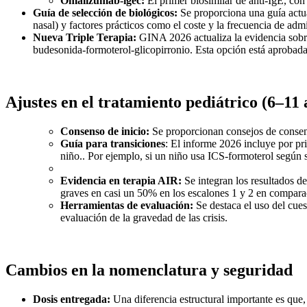
Omalizumab-igec:
El primer biosimilar de anti-IgE, con
Guía de selección de biológicos:
Se proporciona una guía actua
nasal) y factores prácticos como el coste y la frecuencia de admi
Nueva Triple Terapia:
GINA 2026 actualiza la evidencia sobr
budesonida-formoterol-glicopirronio. Esta opción está aprobada
Ajustes en el tratamiento pediátrico (6–11 
Consenso de inicio:
Se proporcionan consejos de consenso
Guía para transiciones
: El informe 2026 incluye por pri
niño.. Por ejemplo, si un niño usa ICS-formoterol según 
Evidencia en terapia AIR:
Se integran los resultados d
graves en casi un 50% en los escalones 1 y 2 en compar
Herramientas de evaluación:
Se destaca el uso del cue
evaluación de la gravedad de las crisis.
Cambios en la nomenclatura y seguridad
Dosis entregada:
Una diferencia estructural importante es que, 