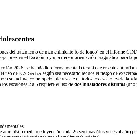
dolescentes
alones del tratamiento de mantenimiento (o de fondo) en el informe GINA
s opciones en el Escalón 5 y una mayor orientación pragmática para la p
 versión 2026, se ha añadido formalmente la terapia de rescate antiinf
el uso de ICS-SABA según sea necesario reduce el riesgo de exacerbac
se incluye como opción de rescate en todos los escalones de la Vía 2
los escalones 2 a 5 requiere el uso de
dos inhaladores distintos
(uno p
undamentales:
 administra mediante inyección cada 26 semanas (dos veces al año) par